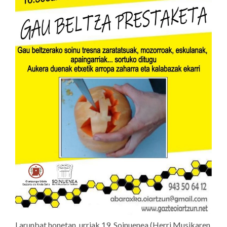
Larunbat honetan, urriak 19, Soinuenea (Herri Musikaren