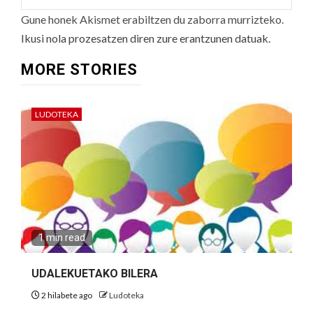
Gune honek Akismet erabiltzen du zaborra murrizteko.
Ikusi nola prozesatzen diren zure erantzunen datuak.
MORE STORIES
LUDOTEKA
1 min read
UDALEKUETAKO BILERA
2 hilabete ago
Ludoteka