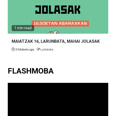
1 min read
MAIATZAK 16, LARUNBATA, MAHAI JOLASAK
3 hilabete ago
Ludoteka
FLASHMOBA