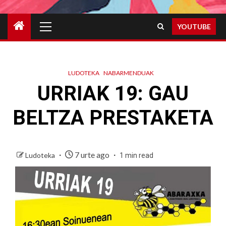
Primary
YOUTUBE
Menu
LUDOTEKA
NABARMENDUAK
URRIAK 19: GAU
BELTZA PRESTAKETA
7 urte ago
Ludoteka
1 min read