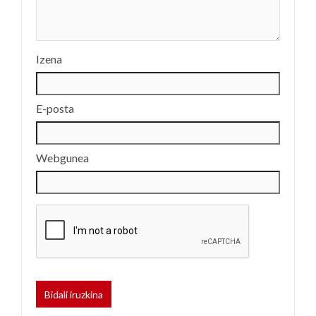
Izena
E-posta
Webgunea