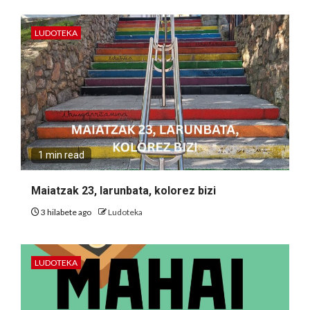
LUDOTEKA
1 min read
Maiatzak 23, larunbata, kolorez bizi
3 hilabete ago
Ludoteka
LUDOTEKA