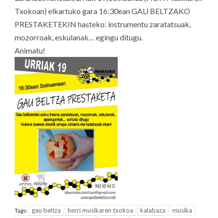
Txokoan) elkartuko gara 16:30ean GAU BELTZAKO
PRESTAKETEKIN hasteko: instrumentu zaratatsuak,
mozorroak, eskulanak… egingu ditugu.
Animatu!
gau beltza
herri musikaren txokoa
kalabaza
musika
Tags: