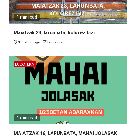
1 min read
Maiatzak 23, larunbata, kolorez bizi
3 hilabete ago
Ludoteka
LUDOTEKA
1 min read
MAIATZAK 16, LARUNBATA, MAHAI JOLASAK