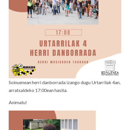
Soinuenean herri danborrada izango dugu Urtarrilak 4an,
arratsaldeko 17:00ean hasita.
Animatu!