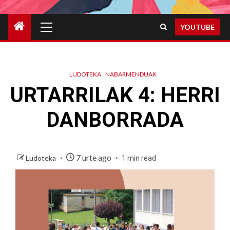
Primary
YOUTUBE
Menu
LUDOTEKA
NABARMENDUAK
URTARRILAK 4: HERRI
DANBORRADA
7 urte ago
Ludoteka
1 min read