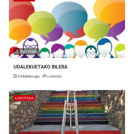
1 min read
UDALEKUETAKO BILERA
2 hilabete ago
Ludoteka
LUDOTEKA