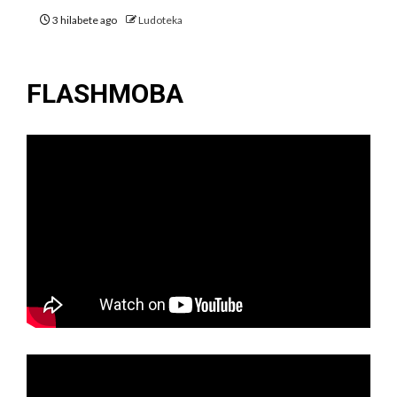
3 hilabete ago
Ludoteka
FLASHMOBA