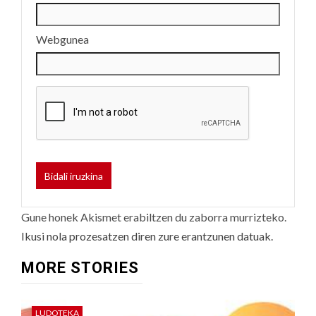
Webgunea
Gune honek Akismet erabiltzen du zaborra murrizteko.
Ikusi nola prozesatzen diren zure erantzunen datuak.
MORE STORIES
LUDOTEKA