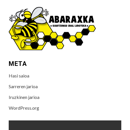
META
Hasi saioa
Sarreren jarioa
Iruzkinen jarioa
WordPress.org