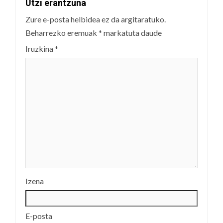
Utzi erantzuna
Zure e-posta helbidea ez da argitaratuko.
Beharrezko eremuak
*
markatuta daude
Iruzkina
*
Izena
E-posta