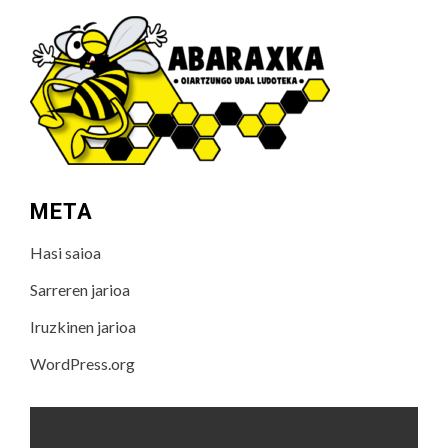
META
Hasi saioa
Sarreren jarioa
Iruzkinen jarioa
WordPress.org