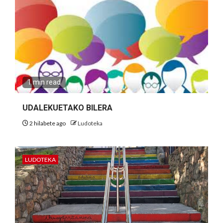
1 min read
UDALEKUETAKO BILERA
2 hilabete ago
Ludoteka
LUDOTEKA