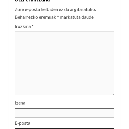
Zure e-posta helbidea ez da argitaratuko.
Beharrezko eremuak
*
markatuta daude
Iruzkina
*
Izena
E-posta