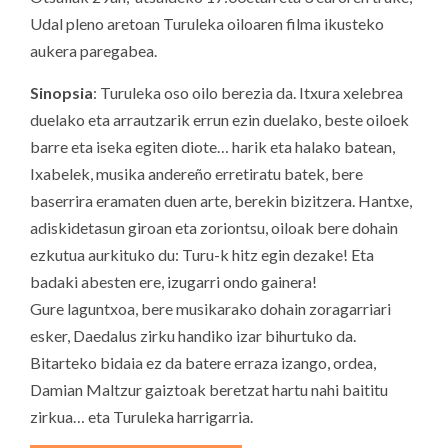
Udal pleno aretoan Turuleka oiloaren filma ikusteko
aukera paregabea.
Sinopsia
: Turuleka oso oilo berezia da. Itxura xelebrea
duelako eta arrautzarik errun ezin duelako, beste oiloek
barre eta iseka egiten diote… harik eta halako batean,
Ixabelek, musika andereño erretiratu batek, bere
baserrira eramaten duen arte, berekin bizitzera. Hantxe,
adiskidetasun giroan eta zoriontsu, oiloak bere dohain
ezkutua aurkituko du: Turu-k hitz egin dezake! Eta
badaki abesten ere, izugarri ondo gainera!
Gure laguntxoa, bere musikarako dohain zoragarriari
esker, Daedalus zirku handiko izar bihurtuko da.
Bitarteko bidaia ez da batere erraza izango, ordea,
Damian Maltzur gaiztoak beretzat hartu nahi baititu
zirkua… eta Turuleka harrigarria.