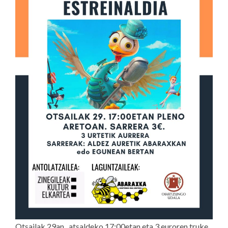
Otsailak 29an, atsaldeko 17:00etan eta 3 euroren truke,