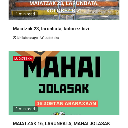
1 min read
Maiatzak 23, larunbata, kolorez bizi
3 hilabete ago
Ludoteka
LUDOTEKA
1 min read
MAIATZAK 16, LARUNBATA, MAHAI JOLASAK