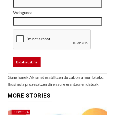
Webgunea
Gune honek Akismet erabiltzen du zaborra murrizteko.
Ikusi nola prozesatzen diren zure erantzunen datuak.
MORE STORIES
LUDOTEKA