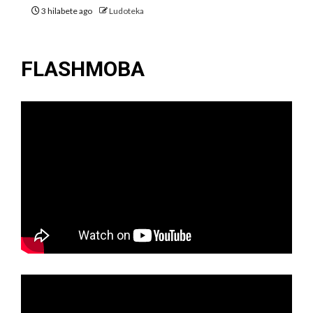
3 hilabete ago
Ludoteka
FLASHMOBA