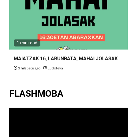
1 min read
MAIATZAK 16, LARUNBATA, MAHAI JOLASAK
3 hilabete ago
Ludoteka
FLASHMOBA