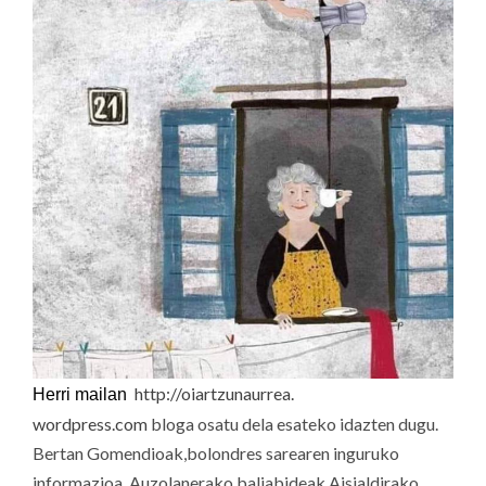
http://oiartzunaurrea.
Herri mailan
wordpress.com
bloga osatu dela esateko idazten dugu.
Bertan Gomendioak,bolondres sarearen inguruko
informazioa, Auzolanerako baliabideak Aisialdirako