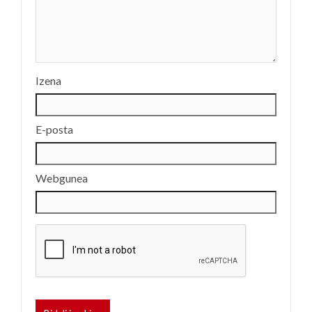
Izena
E-posta
Webgunea