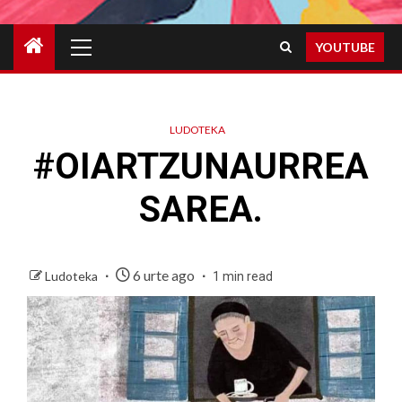
Primary
YOUTUBE
Menu
LUDOTEKA
#OIARTZUNAURREA
SAREA.
6 urte ago
Ludoteka
1 min read