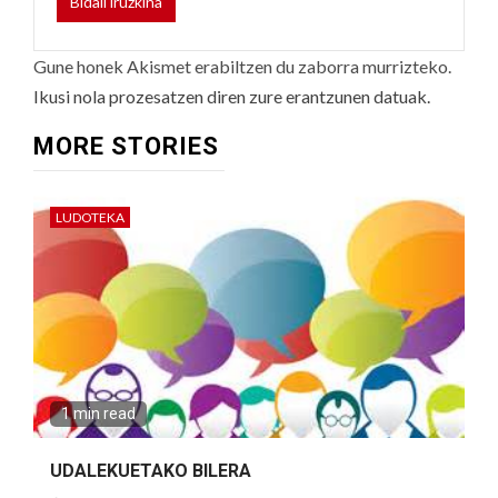
Gune honek Akismet erabiltzen du zaborra murrizteko.
Ikusi nola prozesatzen diren zure erantzunen datuak.
MORE STORIES
LUDOTEKA
1 min read
UDALEKUETAKO BILERA