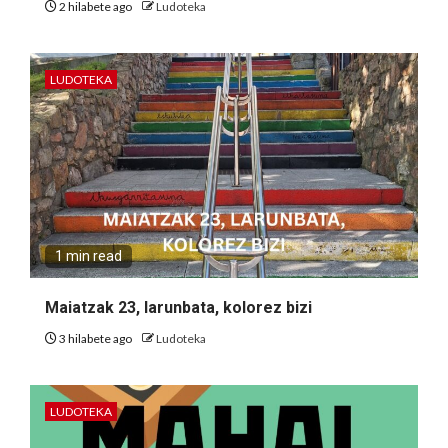
2 hilabete ago
Ludoteka
LUDOTEKA
1 min read
Maiatzak 23, larunbata, kolorez bizi
3 hilabete ago
Ludoteka
LUDOTEKA