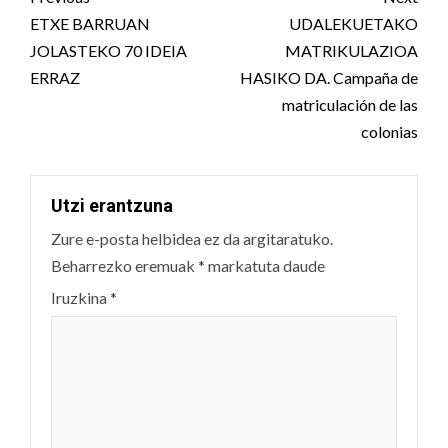
navigation
ETXE BARRUAN
UDALEKUETAKO
JOLASTEKO 70 IDEIA
MATRIKULAZIOA
ERRAZ
HASIKO DA. Campaña de
matriculación de las
colonias
Utzi erantzuna
Zure e-posta helbidea ez da argitaratuko.
Beharrezko eremuak
*
markatuta daude
Iruzkina
*