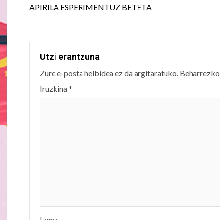
navigation
APIRILA ESPERIMENTUZ BETETA
Utzi erantzuna
Zure e-posta helbidea ez da argitaratuko.
Beharrezko
Iruzkina
*
Izena