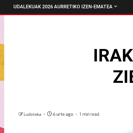
UDALEKUAK 2026 AURRETIKO IZEN-EMATEA
IRA
Z
6 urte ago
Ludoteka
1 min read