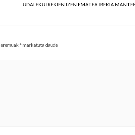
UDALEKU IREKIEN IZEN EMATEA IREKIA MANT
 eremuak
*
markatuta daude