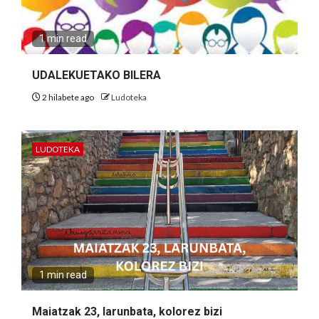
1 min read
UDALEKUETAKO BILERA
2 hilabete ago
Ludoteka
LUDOTEKA
1 min read
Maiatzak 23, larunbata, kolorez bizi