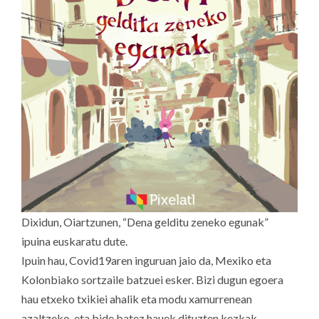
Dixidun, Oiartzunen, “Dena gelditu zeneko egunak”
ipuina euskaratu dute.
Ipuin hau, Covid19aren inguruan jaio da, Mexiko eta
Kolonbiako sortzaile batzuei esker. Bizi dugun egoera
hau etxeko txikiei ahalik eta modu xamurrenean
azaltzeko, eta bide batez hauek dituzten kezkak