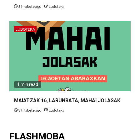
3 hilabete ago
Ludoteka
LUDOTEKA
1 min read
MAIATZAK 16, LARUNBATA, MAHAI JOLASAK
3 hilabete ago
Ludoteka
FLASHMOBA