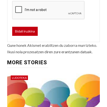
Gune honek Akismet erabiltzen du zaborra murrizteko.
Ikusi nola prozesatzen diren zure erantzunen datuak.
MORE STORIES
LUDOTEKA