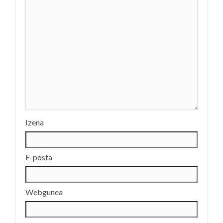
Izena
E-posta
Webgunea