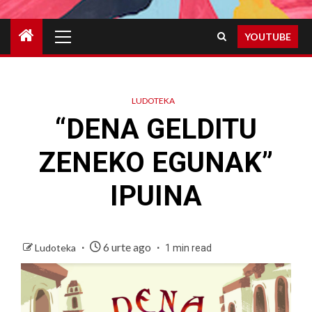
Primary
YOUTUBE
Menu
LUDOTEKA
“DENA GELDITU
ZENEKO EGUNAK”
IPUINA
6 urte ago
Ludoteka
1 min read