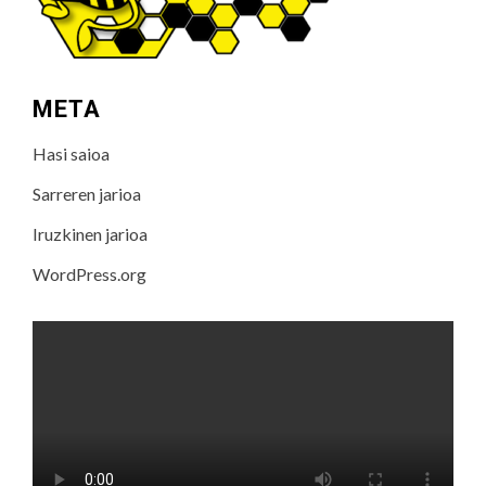
META
Hasi saioa
Sarreren jarioa
Iruzkinen jarioa
WordPress.org