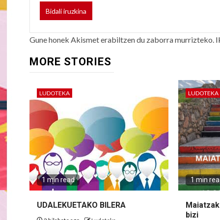
Gune honek Akismet erabiltzen du zaborra murrizteko.
I
MORE STORIES
LUDOTEKA
LUDOTEKA
1 min read
1 min re
UDALEKUETAKO BILERA
Maiatzak 
bizi