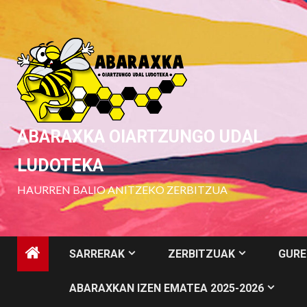
Skip
to
content
ABARAXKA OIARTZUNGO UDAL
LUDOTEKA
HAURREN BALIO ANITZEKO ZERBITZUA
SARRERAK
ZERBITZUAK
GURE
ABARAXKAN IZEN EMATEA 2025-2026