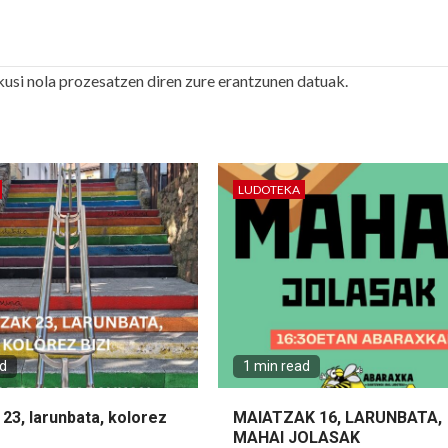
kusi nola prozesatzen diren zure erantzunen datuak.
LUDOTEKA
ad
1 min read
23, larunbata, kolorez
MAIATZAK 16, LARUNBATA,
MAHAI JOLASAK