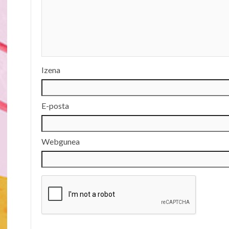
Izena
E-posta
Webgunea