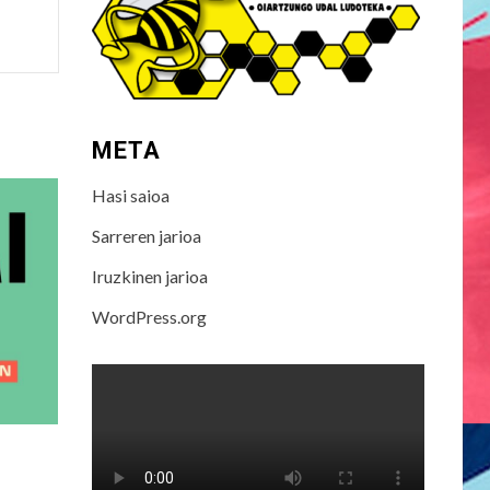
META
Hasi saioa
Sarreren jarioa
Iruzkinen jarioa
WordPress.org