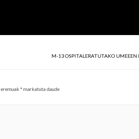
M-13 OSPITALERATUTAKO UMEEEN
 eremuak
*
markatuta daude