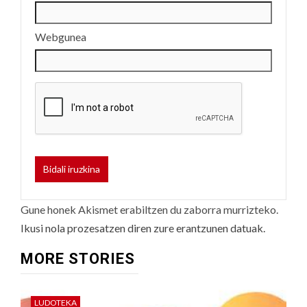
Webgunea
Gune honek Akismet erabiltzen du zaborra murrizteko.
Ikusi nola prozesatzen diren zure erantzunen datuak.
MORE STORIES
LUDOTEKA