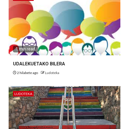
1 min read
UDALEKUETAKO BILERA
2 hilabete ago
Ludoteka
LUDOTEKA