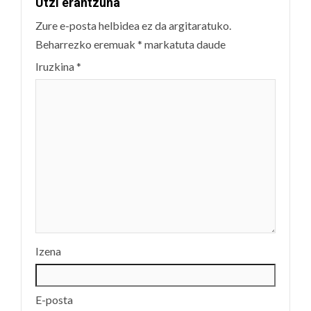
Utzi erantzuna
Zure e-posta helbidea ez da argitaratuko.
Beharrezko eremuak
*
markatuta daude
Iruzkina
*
Izena
E-posta