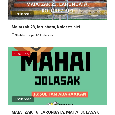
1 min read
Maiatzak 23, larunbata, kolorez bizi
3 hilabete ago
Ludoteka
LUDOTEKA
1 min read
MAIATZAK 16, LARUNBATA, MAHAI JOLASAK