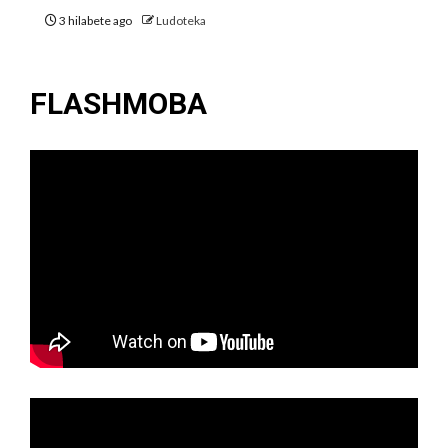
3 hilabete ago
Ludoteka
FLASHMOBA