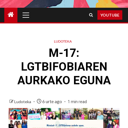
Primary
YOUTUBE
Menu
LUDOTEKA
M-17:
LGTBIFOBIAREN
AURKAKO EGUNA
6 urte ago
Ludoteka
1 min read