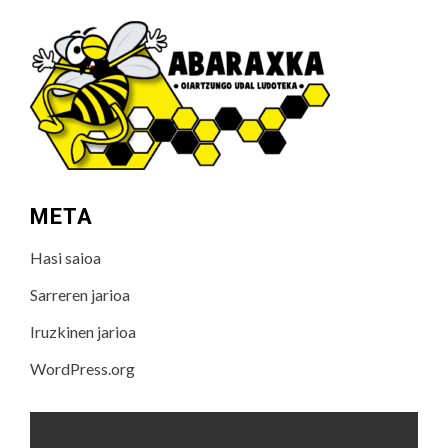
META
Hasi saioa
Sarreren jarioa
Iruzkinen jarioa
WordPress.org