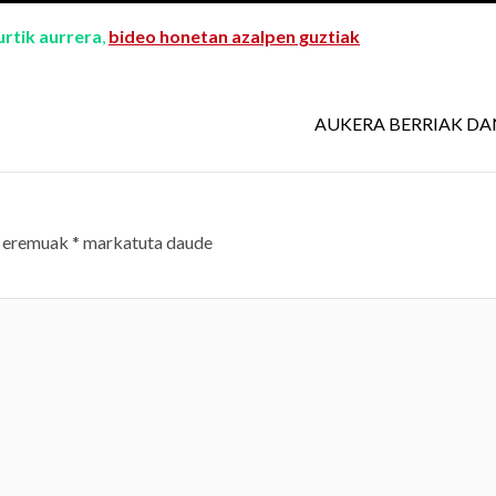
urtik aurrera
,
bideo honetan azalpen guztiak
AUKERA BERRIAK D
 eremuak
*
markatuta daude