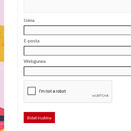
Izena
E-posta
Webgunea