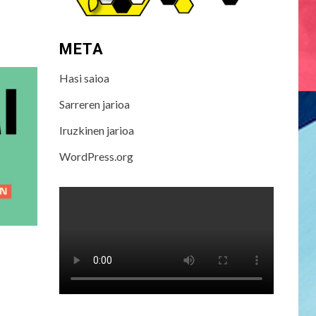
META
Hasi saioa
Sarreren jarioa
Iruzkinen jarioa
WordPress.org