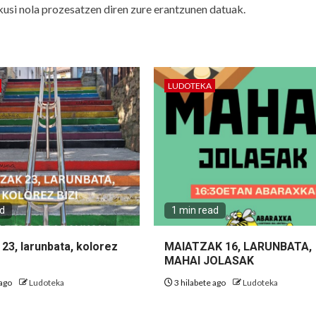
kusi nola prozesatzen diren zure erantzunen datuak.
LUDOTEKA
ad
1 min read
23, larunbata, kolorez
MAIATZAK 16, LARUNBATA,
MAHAI JOLASAK
 ago
Ludoteka
3 hilabete ago
Ludoteka