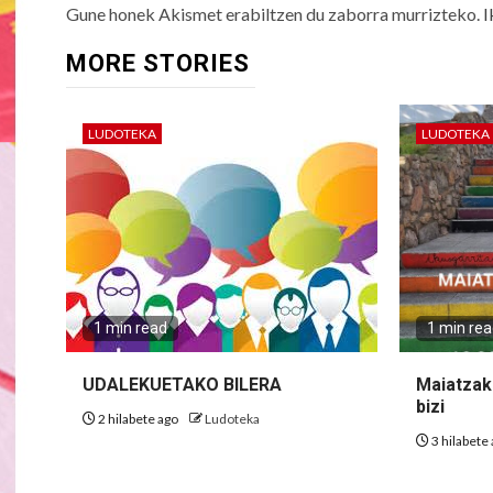
Gune honek Akismet erabiltzen du zaborra murrizteko.
I
MORE STORIES
LUDOTEKA
LUDOTEKA
1 min read
1 min re
UDALEKUETAKO BILERA
Maiatzak 
bizi
2 hilabete ago
Ludoteka
3 hilabete