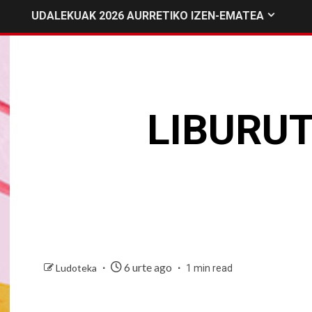
UDALEKUAK 2026 AURRETIKO IZEN-EMATEA
LIBURUT
6 urte ago
Ludoteka
1 min read