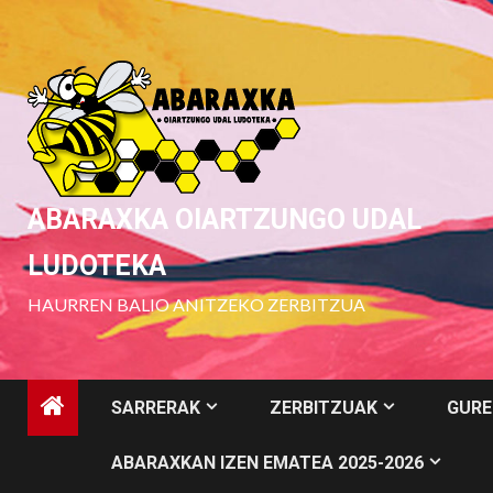
Skip
to
content
ABARAXKA OIARTZUNGO UDAL
LUDOTEKA
HAURREN BALIO ANITZEKO ZERBITZUA
SARRERAK
ZERBITZUAK
GURE
ABARAXKAN IZEN EMATEA 2025-2026