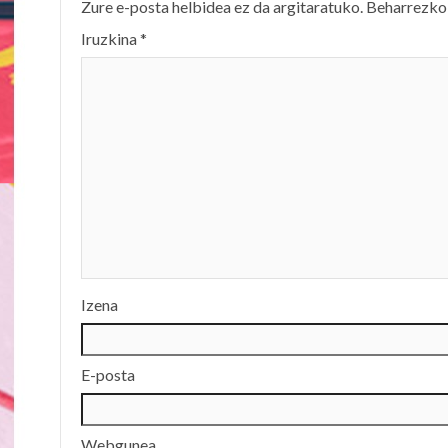
Zure e-posta helbidea ez da argitaratuko.
Beharrezko
Iruzkina
*
Izena
E-posta
Webgunea