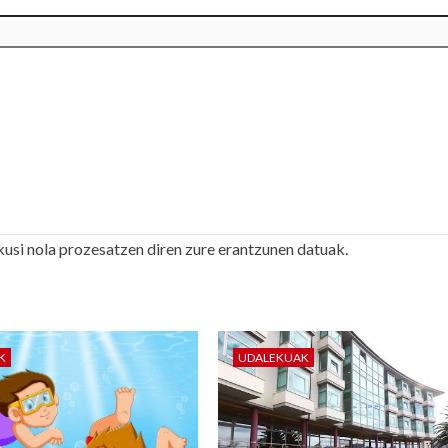
kusi nola prozesatzen diren zure erantzunen datuak.
K
UDALEKUAK