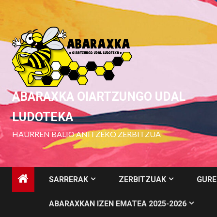
Skip
to
content
ABARAXKA OIARTZUNGO UDAL
LUDOTEKA
HAURREN BALIO ANITZEKO ZERBITZUA
SARRERAK
ZERBITZUAK
GURE
ABARAXKAN IZEN EMATEA 2025-2026