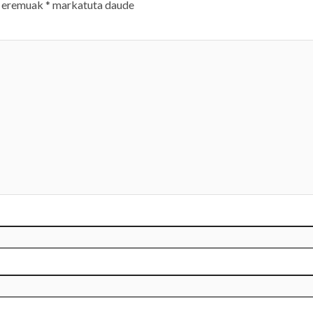
 eremuak
*
markatuta daude