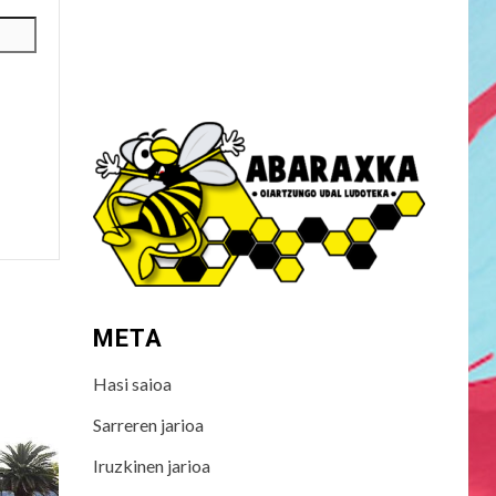
META
Hasi saioa
Sarreren jarioa
Iruzkinen jarioa