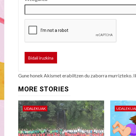
Gune honek Akismet erabiltzen du zaborra murrizteko.
I
MORE STORIES
UDALEKUAK
UDALEKUA