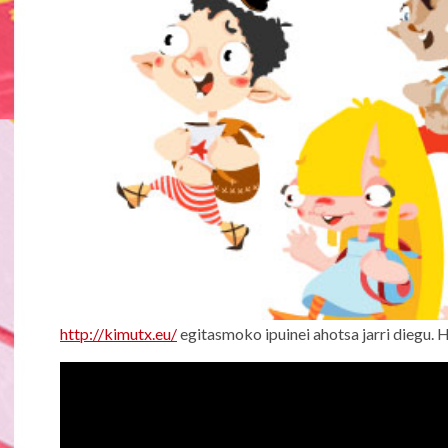
http://kimutx.eu/
egitasmoko ipuinei ahotsa jarri diegu.