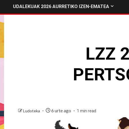
UDALEKUAK 2026 AURRETIKO IZEN-EMATEA
LZZ 
PERTS
6 urte ago
Ludoteka
1 min read