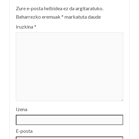
Zure e-posta helbidea ez da argitaratuko.
Beharrezko eremuak
*
markatuta daude
Iruzkina
*
Izena
E-posta