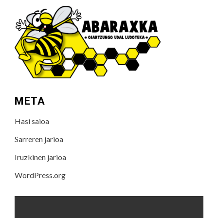
META
Hasi saioa
Sarreren jarioa
Iruzkinen jarioa
WordPress.org