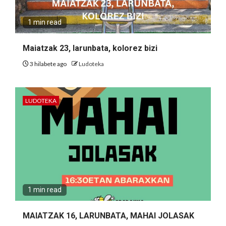
1 min read
Maiatzak 23, larunbata, kolorez bizi
3 hilabete ago
Ludoteka
LUDOTEKA
1 min read
MAIATZAK 16, LARUNBATA, MAHAI JOLASAK