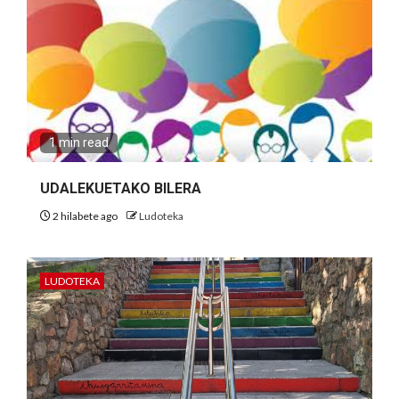
1 min read
UDALEKUETAKO BILERA
2 hilabete ago
Ludoteka
LUDOTEKA