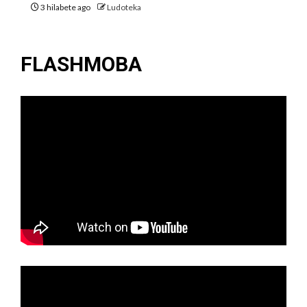
3 hilabete ago
Ludoteka
FLASHMOBA