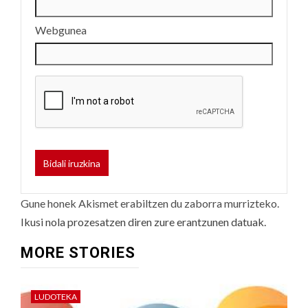
Webgunea
Gune honek Akismet erabiltzen du zaborra murrizteko.
Ikusi nola prozesatzen diren zure erantzunen datuak.
MORE STORIES
LUDOTEKA