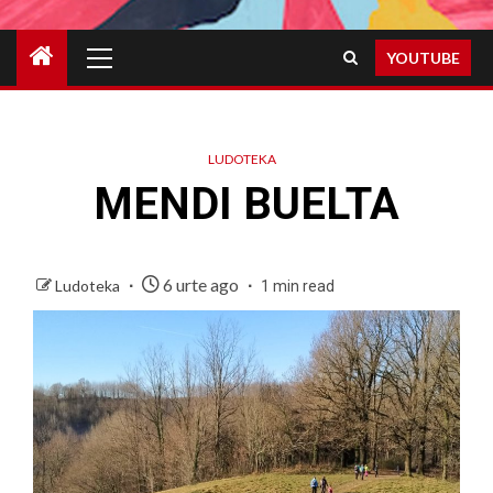
Primary
YOUTUBE
Menu
LUDOTEKA
MENDI BUELTA
6 urte ago
Ludoteka
1 min read