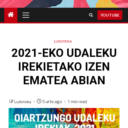
Primary
YOUTUBE
Menu
LUDOTEKA
2021-EKO UDALEKU
IREKIETAKO IZEN
EMATEA ABIAN
5 urte ago
Ludoteka
1 min read