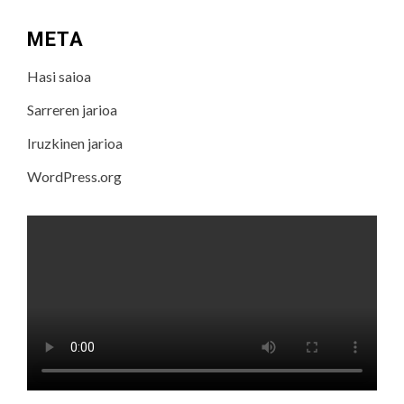
META
Hasi saioa
Sarreren jarioa
Iruzkinen jarioa
WordPress.org