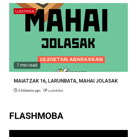
LUDOTEKA
1 min read
MAIATZAK 16, LARUNBATA, MAHAI JOLASAK
3 hilabete ago
Ludoteka
FLASHMOBA