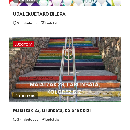
UDALEKUETAKO BILERA
2 hilabete ago
Ludoteka
LUDOTEKA
1 min read
Maiatzak 23, larunbata, kolorez bizi
3 hilabete ago
Ludoteka