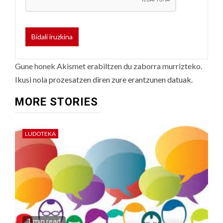
Gune honek Akismet erabiltzen du zaborra murrizteko.
Ikusi nola prozesatzen diren zure erantzunen datuak.
MORE STORIES
LUDOTEKA
1 min read