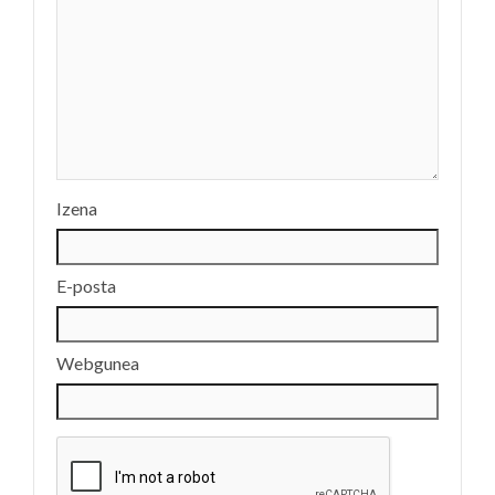
Izena
E-posta
Webgunea