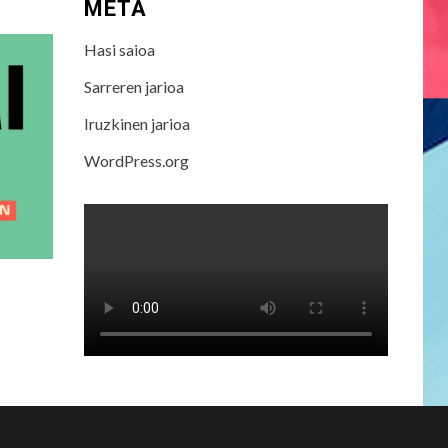
META
Hasi saioa
Sarreren jarioa
Iruzkinen jarioa
WordPress.org