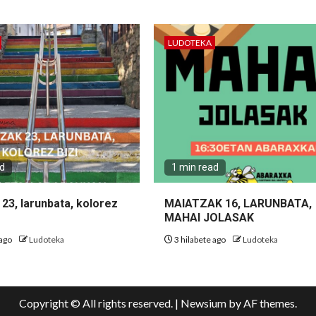
LUDOTEKA
ad
1 min read
23, larunbata, kolorez
MAIATZAK 16, LARUNBATA,
MAHAI JOLASAK
 ago
Ludoteka
3 hilabete ago
Ludoteka
Copyright © All rights reserved.
|
Newsium
by AF themes.