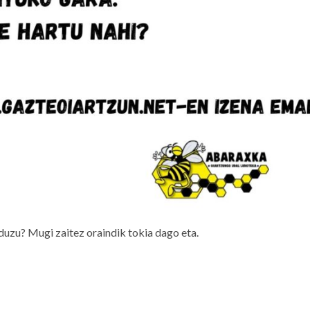
duzu? Mugi zaitez oraindik tokia dago eta.