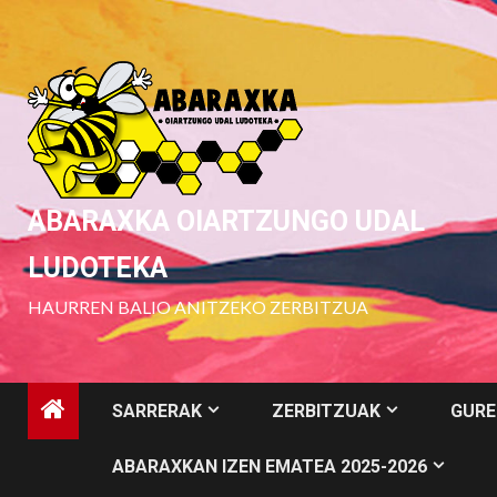
Skip
to
content
ABARAXKA OIARTZUNGO UDAL
LUDOTEKA
HAURREN BALIO ANITZEKO ZERBITZUA
SARRERAK
ZERBITZUAK
GURE
ABARAXKAN IZEN EMATEA 2025-2026