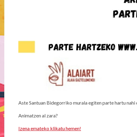
Aste Santuan Bidegorriko murala egiten parte hartu nahi 
Animatzen al zara?
Izena emateko klikatu hemen!