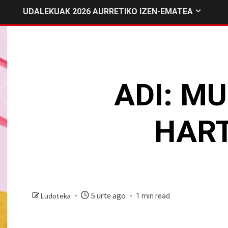
UDALEKUAK 2026 AURRETIKO IZEN-EMATEA
ADI: M
HART
5 urte ago
Ludoteka
1 min read