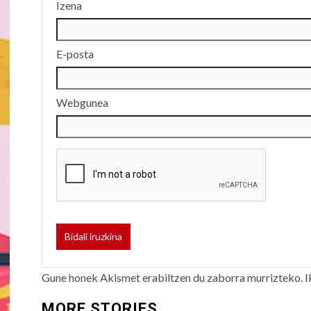
Izena
E-posta
Webgunea
Gune honek Akismet erabiltzen du zaborra murrizteko.
I
MORE STORIES