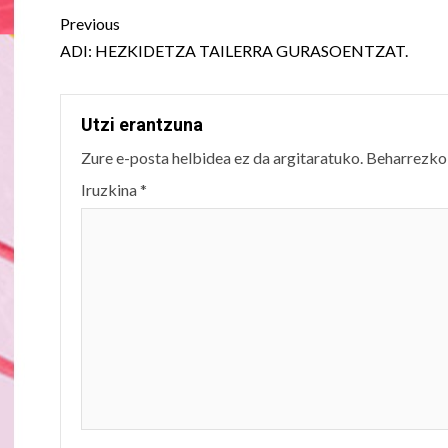
Post
Previous
navigation
ADI: HEZKIDETZA TAILERRA GURASOENTZAT.
Utzi erantzuna
Zure e-posta helbidea ez da argitaratuko.
Beharrezko
Iruzkina
*