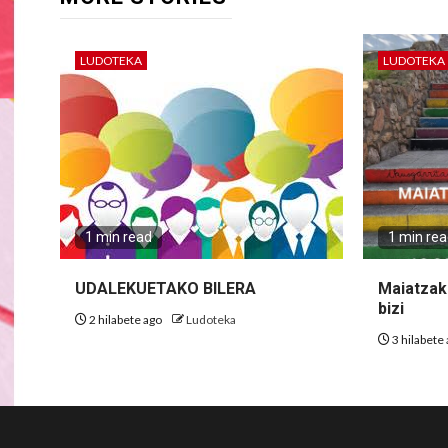
LUDOTEKA
LUDOTEKA
1 min read
1 min re
UDALEKUETAKO BILERA
Maiatzak 
bizi
2 hilabete ago
Ludoteka
3 hilabete