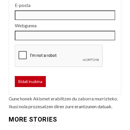
E-posta
Webgunea
Gune honek Akismet erabiltzen du zaborra murrizteko.
Ikusi nola prozesatzen diren zure erantzunen datuak.
MORE STORIES