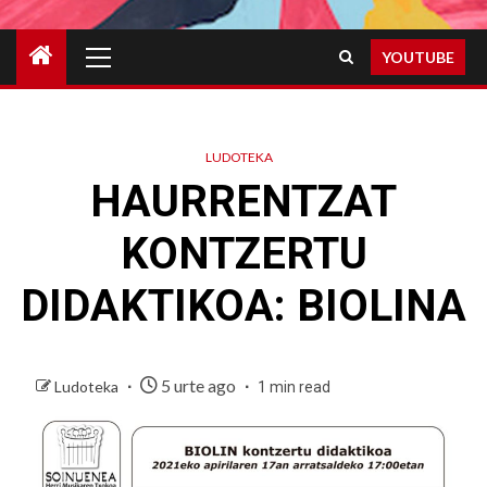
Primary
YOUTUBE
Menu
LUDOTEKA
HAURRENTZAT
KONTZERTU
DIDAKTIKOA: BIOLINA
5 urte ago
Ludoteka
1 min read