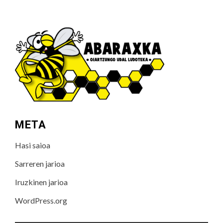
META
Hasi saioa
Sarreren jarioa
Iruzkinen jarioa
WordPress.org