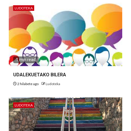
LUDOTEKA
1 min read
UDALEKUETAKO BILERA
2 hilabete ago
Ludoteka
LUDOTEKA