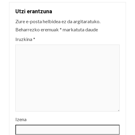
Utzi erantzuna
Zure e-posta helbidea ez da argitaratuko.
Beharrezko eremuak
*
markatuta daude
Iruzkina
*
Izena