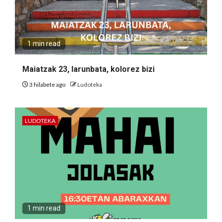
1 min read
Maiatzak 23, larunbata, kolorez bizi
3 hilabete ago
Ludoteka
LUDOTEKA
1 min read