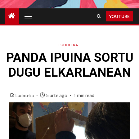
Primary
YOUTUBE
Menu
LUDOTEKA
PANDA IPUINA SORTU
DUGU ELKARLANEAN
5 urte ago
Ludoteka
1 min read