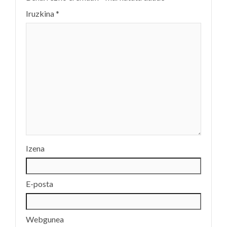
Iruzkina
*
Izena
E-posta
Webgunea