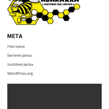
META
Hasi saioa
Sarreren jarioa
Iruzkinen jarioa
WordPress.org