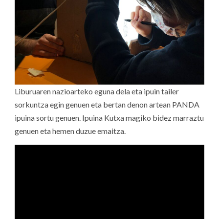
Liburuaren nazioarteko eguna dela eta ipuin tailer
sorkuntza egin genuen eta bertan denon artean PANDA
ipuina sortu genuen. Ipuina Kutxa magiko bidez marraztu
genuen eta hemen duzue emaitza.