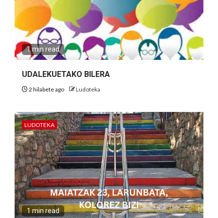
1 min read
UDALEKUETAKO BILERA
2 hilabete ago
Ludoteka
LUDOTEKA
1 min read