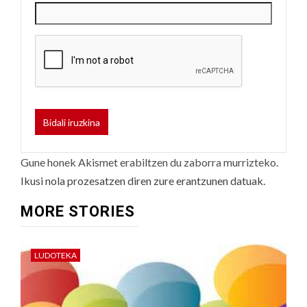
Gune honek Akismet erabiltzen du zaborra murrizteko.
Ikusi nola prozesatzen diren zure erantzunen datuak.
MORE STORIES
LUDOTEKA