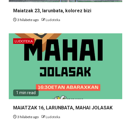
Maiatzak 23, larunbata, kolorez bizi
3 hilabete ago
Ludoteka
LUDOTEKA
1 min read
MAIATZAK 16, LARUNBATA, MAHAI JOLASAK
3 hilabete ago
Ludoteka