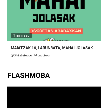
1 min read
MAIATZAK 16, LARUNBATA, MAHAI JOLASAK
3 hilabete ago
Ludoteka
FLASHMOBA