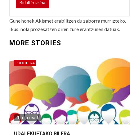
Gune honek Akismet erabiltzen du zaborra murrizteko.
Ikusi nola prozesatzen diren zure erantzunen datuak.
MORE STORIES
LUDOTEKA
1 min read
UDALEKUETAKO BILERA