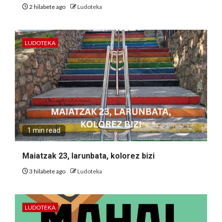
2 hilabete ago
Ludoteka
LUDOTEKA
1 min read
Maiatzak 23, larunbata, kolorez bizi
3 hilabete ago
Ludoteka
LUDOTEKA