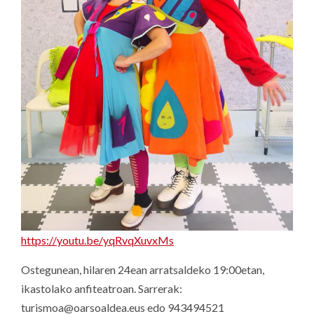
https://youtu.be/yqRvqXuvxMs
Ostegunean, hilaren 24ean arratsaldeko 19:00etan,
ikastolako anfiteatroan. Sarrerak:
turismoa@oarsoaldea.eus edo 943494521