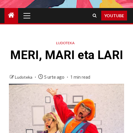
Primary
YOUTUBE
Menu
LUDOTEKA
MERI, MARI eta LARI
5 urte ago
Ludoteka
1 min read