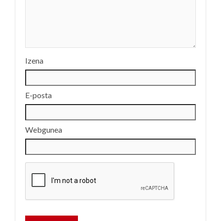
Izena
E-posta
Webgunea