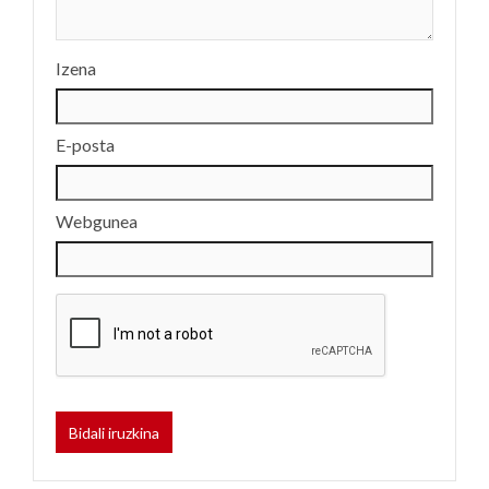
Izena
E-posta
Webgunea