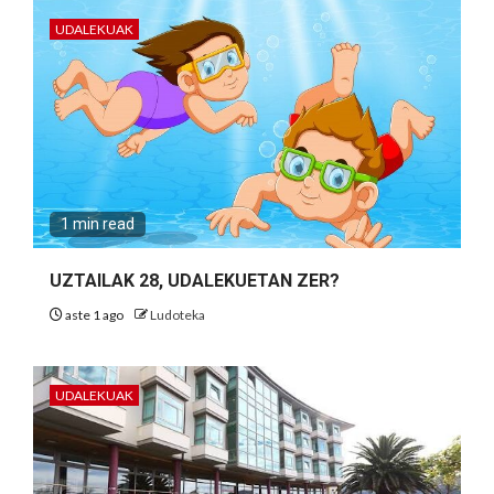
UDALEKUAK
1 min read
UZTAILAK 28, UDALEKUETAN ZER?
aste 1 ago
Ludoteka
UDALEKUAK