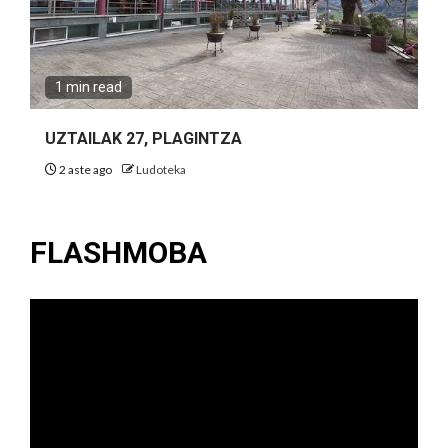
1 min read
UZTAILAK 27, PLAGINTZA
2 aste ago
Ludoteka
FLASHMOBA