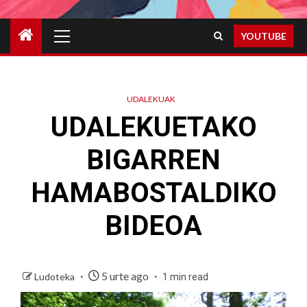
Primary
YOUTUBE
Menu
UDALEKUAK
UDALEKUETAKO
BIGARREN
HAMABOSTALDIKO
BIDEOA
5 urte ago
Ludoteka
1 min read