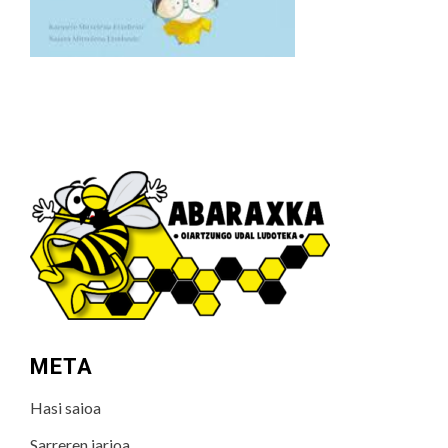
META
Hasi saioa
Sarreren jarioa