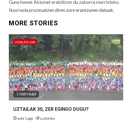
Gune honek Akismet erabiltzen du zaborra murrizteko.
Ikusi nola prozesatzen diren zure erantzunen datuak.
MORE STORIES
UDALEKUAK
1 min read
UZTAILAK 30, ZER EGINGO DUGU?
aste 1 ago
Ludoteka