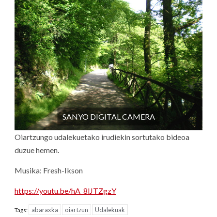
SANYO DIGITAL CAMERA
Oiartzungo udalekuetako irudiekin sortutako bideoa
duzue hemen.
Musika: Fresh-Ikson
https://youtu.be/hA_8lJTZgzY
abaraxka
oiartzun
Udalekuak
Tags: