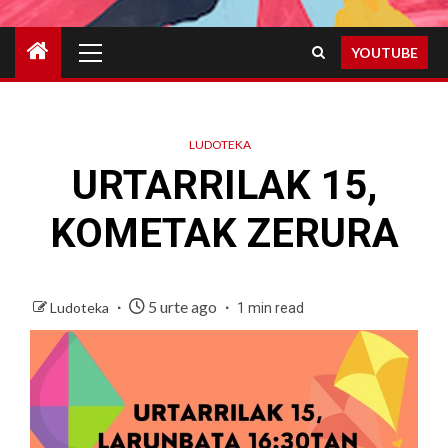
Primary
YOUTUBE
Menu
LUDOTEKA
URTARRILAK 15,
KOMETAK ZERURA
5 urte ago
Ludoteka
1 min read