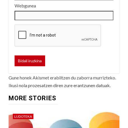
Webgunea
Gune honek Akismet erabiltzen du zaborra murrizteko.
Ikusi nola prozesatzen diren zure erantzunen datuak.
MORE STORIES
LUDOTEKA