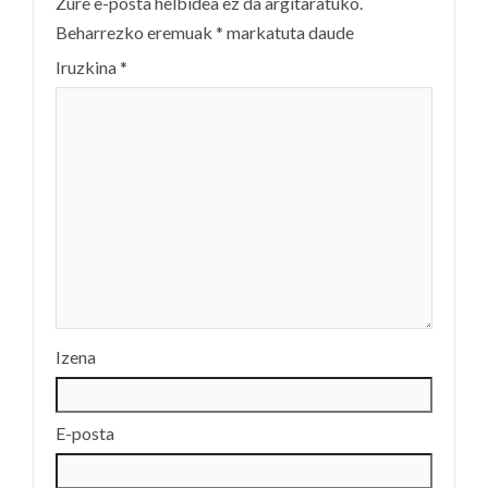
Zure e-posta helbidea ez da argitaratuko.
Beharrezko eremuak
*
markatuta daude
Iruzkina
*
Izena
E-posta