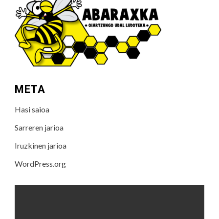
META
Hasi saioa
Sarreren jarioa
Iruzkinen jarioa
WordPress.org