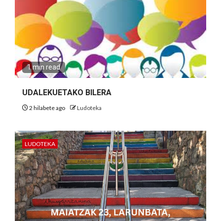
1 min read
UDALEKUETAKO BILERA
2 hilabete ago
Ludoteka
LUDOTEKA