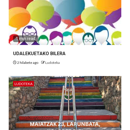
1 min read
UDALEKUETAKO BILERA
2 hilabete ago
Ludoteka
LUDOTEKA