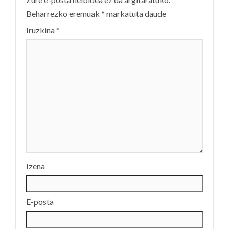
Beharrezko eremuak
*
markatuta daude
Iruzkina
*
Izena
E-posta