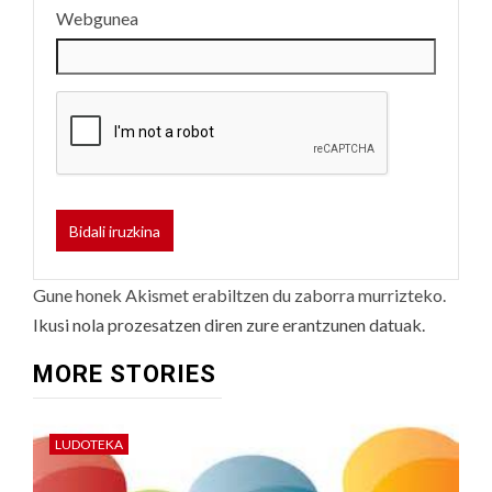
Webgunea
Gune honek Akismet erabiltzen du zaborra murrizteko.
Ikusi nola prozesatzen diren zure erantzunen datuak.
MORE STORIES
LUDOTEKA