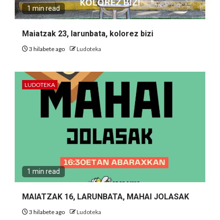
1 min read
Maiatzak 23, larunbata, kolorez bizi
3 hilabete ago
Ludoteka
LUDOTEKA
1 min read
MAIATZAK 16, LARUNBATA, MAHAI JOLASAK
3 hilabete ago
Ludoteka