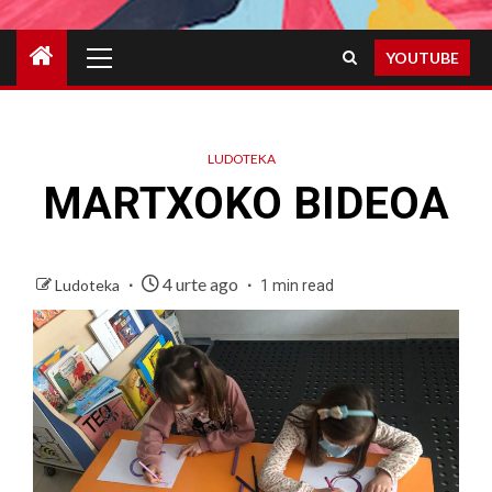
Primary
YOUTUBE
Menu
LUDOTEKA
MARTXOKO BIDEOA
4 urte ago
Ludoteka
1 min read