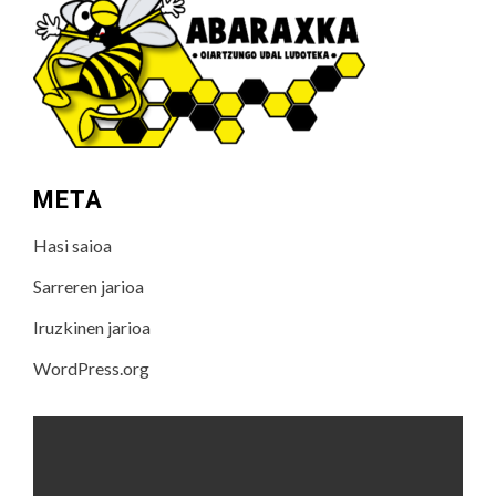
META
Hasi saioa
Sarreren jarioa
Iruzkinen jarioa
WordPress.org