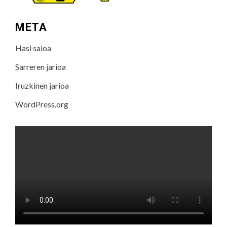
META
Hasi saioa
Sarreren jarioa
Iruzkinen jarioa
WordPress.org