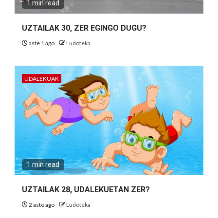
1 min read
UZTAILAK 30, ZER EGINGO DUGU?
aste 1 ago
Ludoteka
UDALEKUAK
1 min read
UZTAILAK 28, UDALEKUETAN ZER?
2 aste ago
Ludoteka