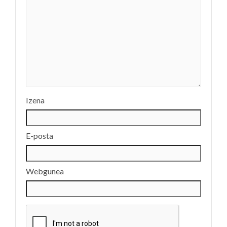
Izena
E-posta
Webgunea