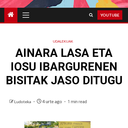
Primary
YOUTUBE
Menu
UDALEKUAK
AINARA LASA ETA
IOSU IBARGURENEN
BISITAK JASO DITUGU
4 urte ago
Ludoteka
1 min read