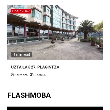
UDALEKUAK
1 min read
UZTAILAK 27, PLAGINTZA
2 aste ago
Ludoteka
FLASHMOBA