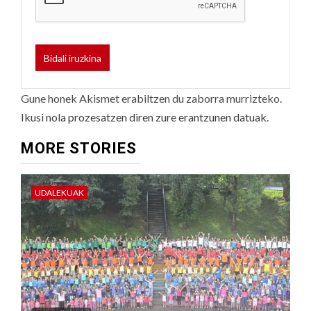
Gune honek Akismet erabiltzen du zaborra murrizteko.
Ikusi nola prozesatzen diren zure erantzunen datuak.
MORE STORIES
UDALEKUAK