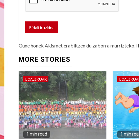
Gune honek Akismet erabiltzen du zaborra murrizteko.
I
MORE STORIES
UDALEKUAK
UDALEKUA
1 min read
1 min re