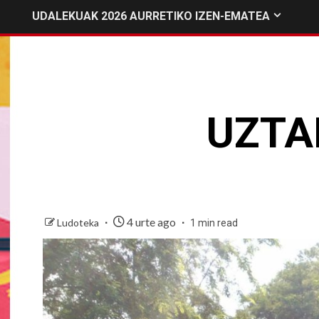
UDALEKUAK 2026 AURRETIKO IZEN-EMATEA
UZTA
4 urte ago
Ludoteka
1 min read