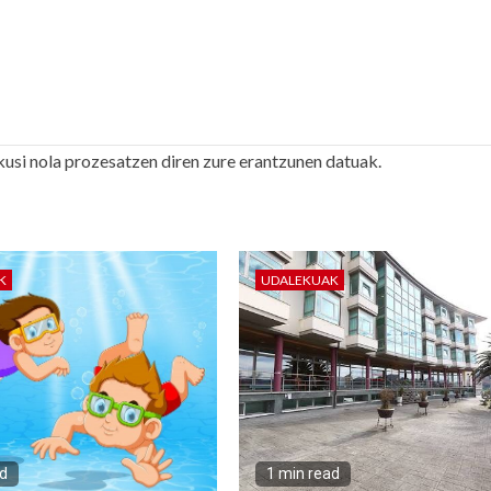
kusi nola prozesatzen diren zure erantzunen datuak.
K
UDALEKUAK
ad
1 min read