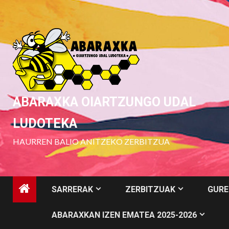
Skip
to
content
ABARAXKA OIARTZUNGO UDAL
LUDOTEKA
HAURREN BALIO ANITZEKO ZERBITZUA
SARRERAK
ZERBITZUAK
GURE
ABARAXKAN IZEN EMATEA 2025-2026