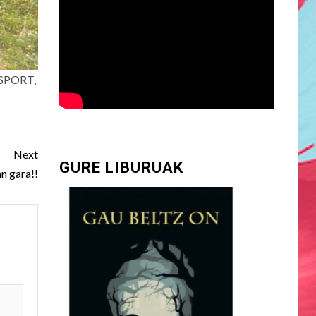
SPORT,
Next
GURE LIBURUAK
an gara!!