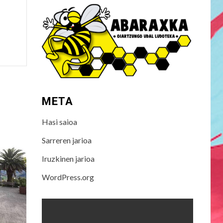
META
Hasi saioa
Sarreren jarioa
Iruzkinen jarioa
WordPress.org