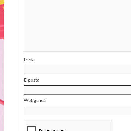
Izena
E-posta
Webgunea