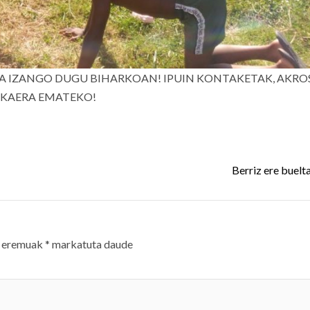
 IZANGO DUGU BIHARKOAN! IPUIN KONTAKETAK, AKRO
UKAERA EMATEKO!
Berriz ere buelt
 eremuak
*
markatuta daude