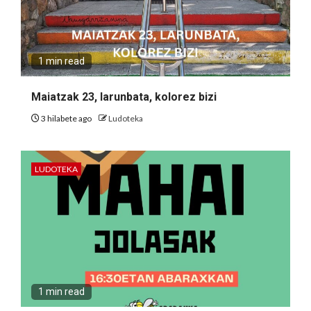
1 min read
Maiatzak 23, larunbata, kolorez bizi
3 hilabete ago
Ludoteka
LUDOTEKA
1 min read