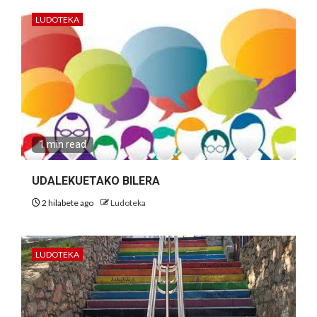
LUDOTEKA
1 min read
UDALEKUETAKO BILERA
2 hilabete ago
Ludoteka
LUDOTEKA