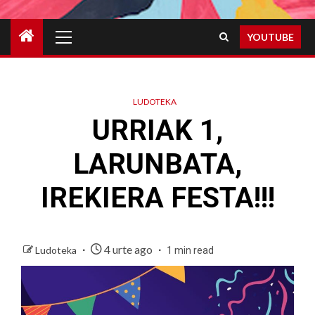
Primary
YOUTUBE
Menu
LUDOTEKA
URRIAK 1,
LARUNBATA,
IREKIERA FESTA!!!
4 urte ago
Ludoteka
1 min read