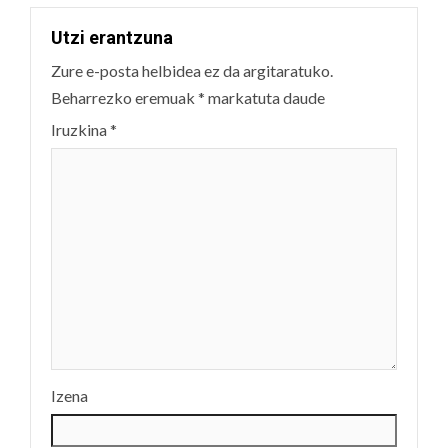
Utzi erantzuna
Zure e-posta helbidea ez da argitaratuko.
Beharrezko eremuak
*
markatuta daude
Iruzkina
*
Izena