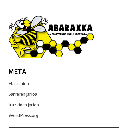
META
Hasi saioa
Sarreren jarioa
Iruzkinen jarioa
WordPress.org