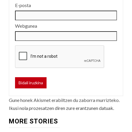
E-posta
Webgunea
Gune honek Akismet erabiltzen du zaborra murrizteko.
Ikusi nola prozesatzen diren zure erantzunen datuak.
MORE STORIES