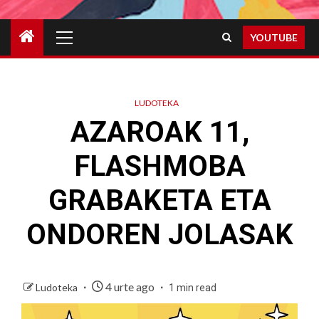
Primary
YOUTUBE
Menu
LUDOTEKA
AZAROAK 11,
FLASHMOBA
GRABAKETA ETA
ONDOREN JOLASAK
4 urte ago
Ludoteka
1 min read