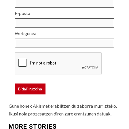
E-posta
Webgunea
Gune honek Akismet erabiltzen du zaborra murrizteko.
Ikusi nola prozesatzen diren zure erantzunen datuak.
MORE STORIES