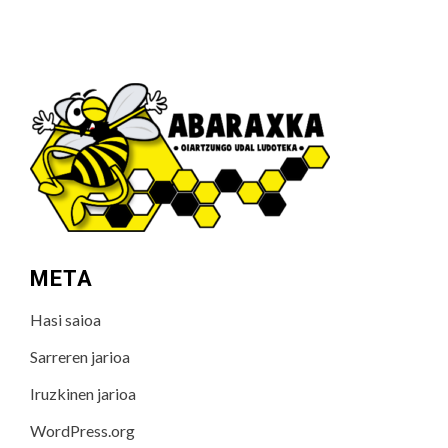
META
Hasi saioa
Sarreren jarioa
Iruzkinen jarioa
WordPress.org