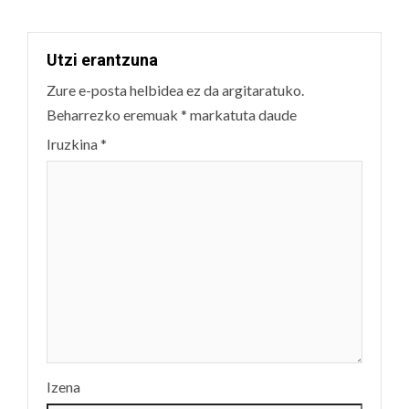
Utzi erantzuna
Zure e-posta helbidea ez da argitaratuko.
Beharrezko eremuak
*
markatuta daude
Iruzkina
*
Izena