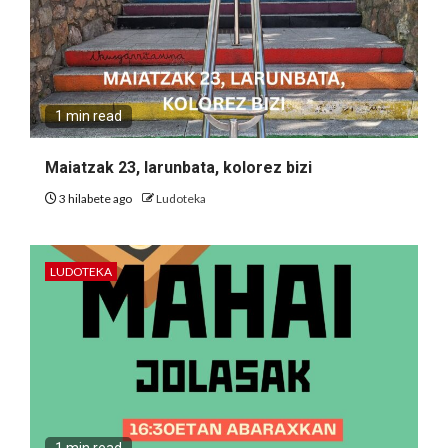
1 min read
Maiatzak 23, larunbata, kolorez bizi
3 hilabete ago
Ludoteka
LUDOTEKA
1 min read