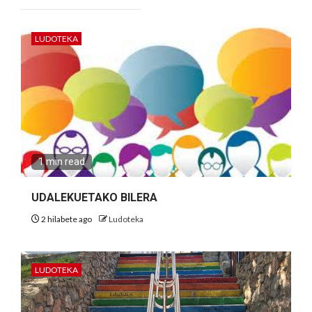
LUDOTEKA
1 min read
UDALEKUETAKO BILERA
2 hilabete ago
Ludoteka
LUDOTEKA