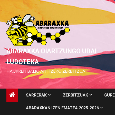
Skip
to
content
ABARAXKA OIARTZUNGO UDAL
LUDOTEKA
HAURREN BALIO ANITZEKO ZERBITZUA
SARRERAK
ZERBITZUAK
GURE
ABARAXKAN IZEN EMATEA 2025-2026