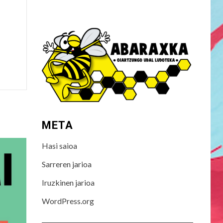
META
Hasi saioa
Sarreren jarioa
Iruzkinen jarioa
WordPress.org