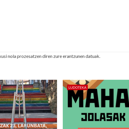
kusi nola prozesatzen diren zure erantzunen datuak.
LUDOTEKA