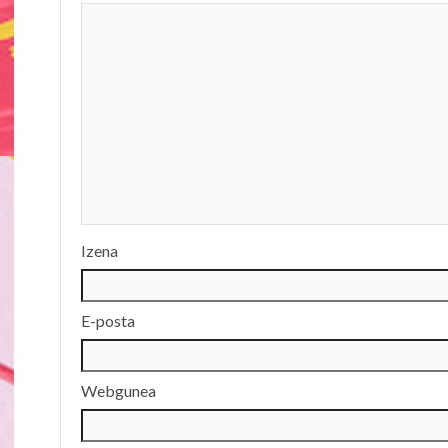
Izena
E-posta
Webgunea