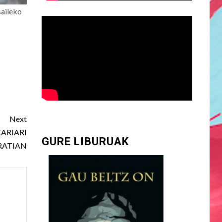
saileko
Next
ARIARI
GURE LIBURUAK
RATIAN