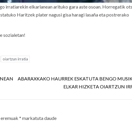
o irratiarekin elkarlanean arituko gara aste osoan. Horregatik ot
Ostatuko Haritzek plater nagusi gisa haragi lasaña eta postrerako
e sozialetan!
oiartzun irratia
ENEAN
ABARAXKAKO HAURREK ESKATUTA BENGO MUSIK
ELKAR HIZKETA OIARTZUN IR
 eremuak
*
markatuta daude