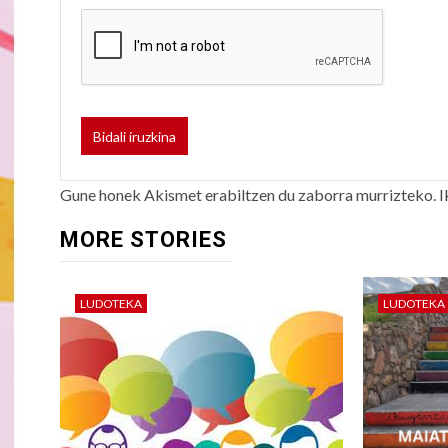
Gune honek Akismet erabiltzen du zaborra murrizteko.
I
MORE STORIES
LUDOTEKA
LUDOTEKA