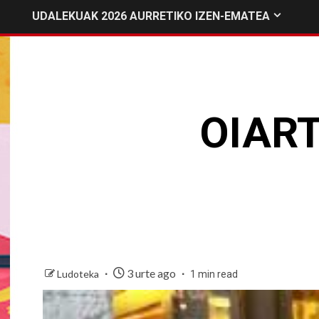
UDALEKUAK 2026 AURRETIKO IZEN-EMATEA
OIAR
3 urte ago
Ludoteka
1 min read