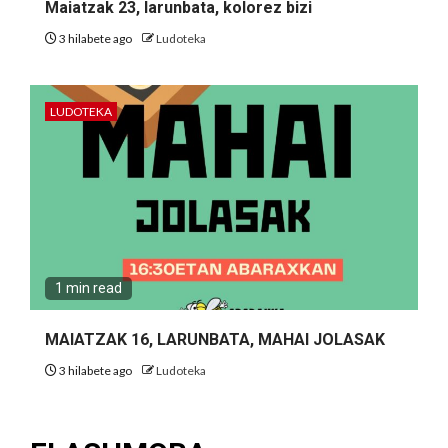
Maiatzak 23, larunbata, kolorez bizi
3 hilabete ago
Ludoteka
LUDOTEKA
1 min read
MAIATZAK 16, LARUNBATA, MAHAI JOLASAK
3 hilabete ago
Ludoteka