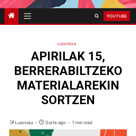
Primary
YOUTUBE
Menu
LUDOTEKA
APIRILAK 15,
BERRERABILTZEKO
MATERIALAREKIN
SORTZEN
3 urte ago
Ludoteka
1 min read