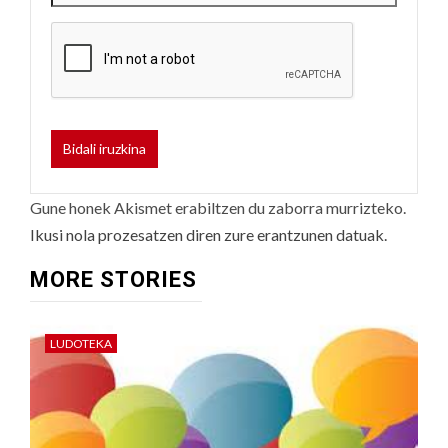
Gune honek Akismet erabiltzen du zaborra murrizteko.
Ikusi nola prozesatzen diren zure erantzunen datuak.
MORE STORIES
LUDOTEKA