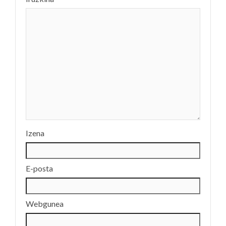
Izena
E-posta
Webgunea