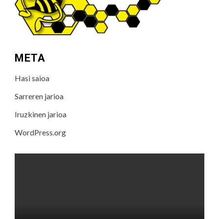
META
Hasi saioa
Sarreren jarioa
Iruzkinen jarioa
WordPress.org