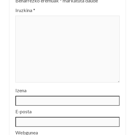
Beharrezko eremuak
*
markatuta daude
Iruzkina
*
Izena
E-posta
Webgunea