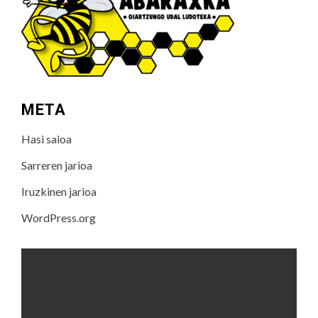
META
Hasi saioa
Sarreren jarioa
Iruzkinen jarioa
WordPress.org