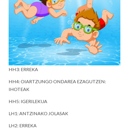
HH3: ERREKA
HH4: OIARTZUNGO ONDAREA EZAGUTZEN:
IHOTEAK
HH5: IGERILEKUA
LH1: ANTZINAKO JOLASAK
LH2: ERREKA