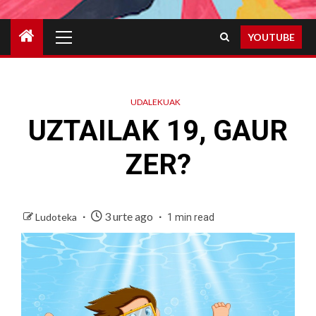
Primary
YOUTUBE
Menu
UDALEKUAK
UZTAILAK 19, GAUR
ZER?
3 urte ago
Ludoteka
1 min read