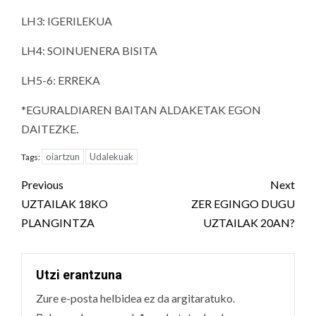
LH3: IGERILEKUA
LH4: SOINUENERA BISITA
LH5-6: ERREKA
*EGURALDIAREN BAITAN ALDAKETAK EGON
DAITEZKE.
oiartzun
Udalekuak
Tags:
Post
Previous
Next
navigation
UZTAILAK 18KO
ZER EGINGO DUGU
PLANGINTZA
UZTAILAK 20AN?
Utzi erantzuna
Zure e-posta helbidea ez da argitaratuko.