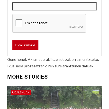
Gune honek Akismet erabiltzen du zaborra murrizteko.
Ikusi nola prozesatzen diren zure erantzunen datuak.
MORE STORIES
UDALEKUAK