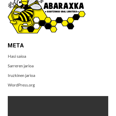
META
Hasi saioa
Sarreren jarioa
Iruzkinen jarioa
WordPress.org