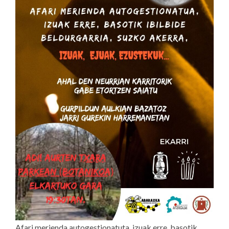
Afari merienda autogestionatuta, izuak erre, basotik