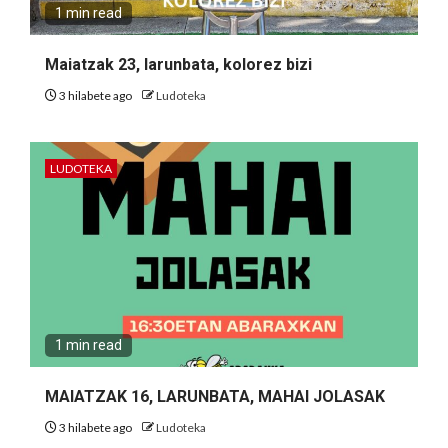
1 min read
Maiatzak 23, larunbata, kolorez bizi
3 hilabete ago
Ludoteka
LUDOTEKA
1 min read
MAIATZAK 16, LARUNBATA, MAHAI JOLASAK
3 hilabete ago
Ludoteka