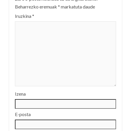
Beharrezko eremuak
*
markatuta daude
Iruzkina
*
Izena
E-posta