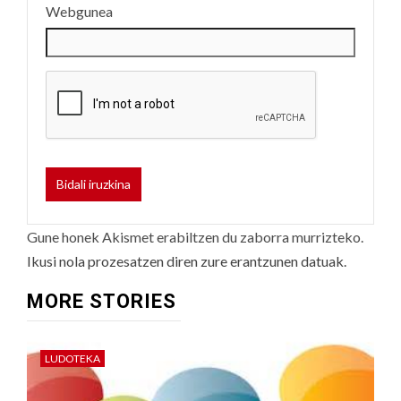
Webgunea
Gune honek Akismet erabiltzen du zaborra murrizteko.
Ikusi nola prozesatzen diren zure erantzunen datuak.
MORE STORIES
LUDOTEKA