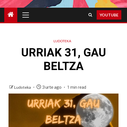
Primary
YOUTUBE
Menu
LUDOTEKA
URRIAK 31, GAU
BELTZA
3 urte ago
Ludoteka
1 min read