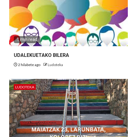
1 min read
UDALEKUETAKO BILERA
2 hilabete ago
Ludoteka
LUDOTEKA