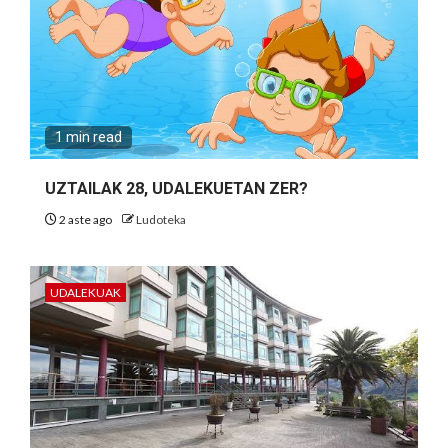
1 min read
UZTAILAK 28, UDALEKUETAN ZER?
2 aste ago
Ludoteka
UDALEKUAK