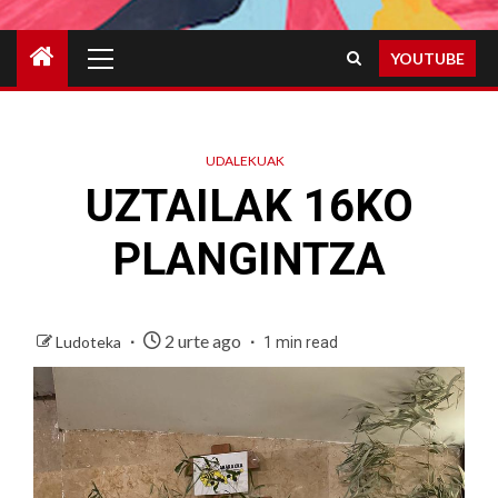
Primary
YOUTUBE
Menu
UDALEKUAK
UZTAILAK 16KO
PLANGINTZA
2 urte ago
Ludoteka
1 min read