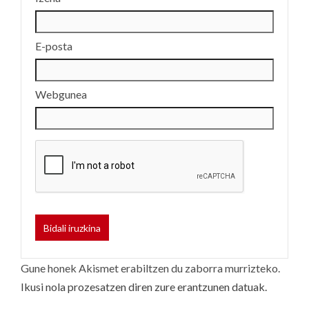
E-posta
Webgunea
Gune honek Akismet erabiltzen du zaborra murrizteko.
Ikusi nola prozesatzen diren zure erantzunen datuak.