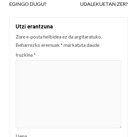
EGINGO DUGU?
UDALEKUETAN ZER?
Utzi erantzuna
Zure e-posta helbidea ez da argitaratuko.
Beharrezko eremuak
*
markatuta daude
Iruzkina
*
Izena