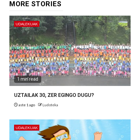
MORE STORIES
UDALEKUAK
1 min read
UZTAILAK 30, ZER EGINGO DUGU?
aste 1 ago
Ludoteka
UDALEKUAK