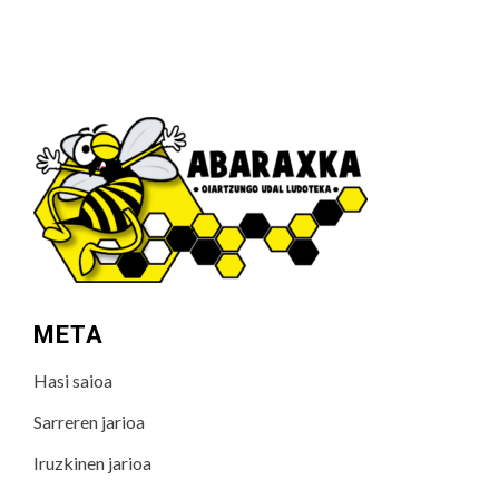
META
Hasi saioa
Sarreren jarioa
Iruzkinen jarioa