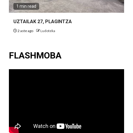
1 min read
UZTAILAK 27, PLAGINTZA
2 aste ago
Ludoteka
FLASHMOBA