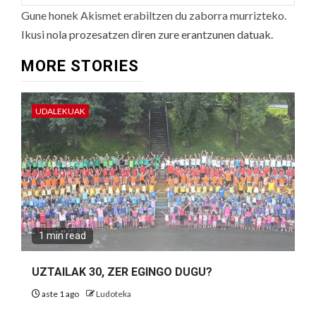
Gune honek Akismet erabiltzen du zaborra murrizteko.
Ikusi nola prozesatzen diren zure erantzunen datuak.
MORE STORIES
UDALEKUAK
1 min read
UZTAILAK 30, ZER EGINGO DUGU?
aste 1 ago
Ludoteka