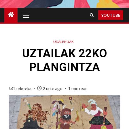
Primary
YOUTUBE
Menu
UDALEKUAK
UZTAILAK 22KO
PLANGINTZA
2 urte ago
Ludoteka
1 min read