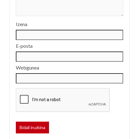
Izena
E-posta
Webgunea