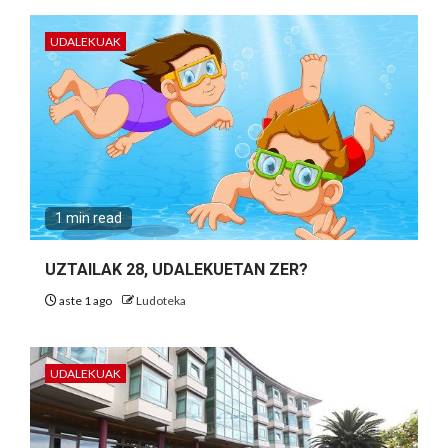
UDALEKUAK
1 min read
UZTAILAK 28, UDALEKUETAN ZER?
aste 1 ago
Ludoteka
UDALEKUAK