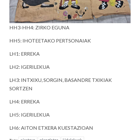
HH3-HH4: ZIRKO EGUNA
HH5: IHOTEETAKO PERTSONAIAK
LH1: ERREKA
LH2: IGERILEKUA
LH3: INTXIXU, SORGIN, BASANDRE TXIKIAK
SORTZEN
LH4: ERREKA
LH5: IGERILEKUA
LH6: AITON ETXERA KUESTAZIOAN
oiartzun
plangintza
Udalekuak