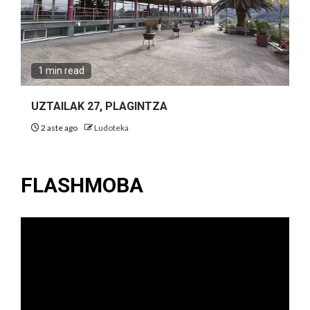
1 min read
UZTAILAK 27, PLAGINTZA
2 aste ago
Ludoteka
FLASHMOBA