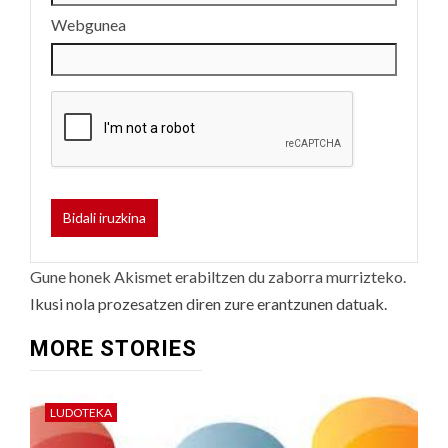
Webgunea
Gune honek Akismet erabiltzen du zaborra murrizteko.
Ikusi nola prozesatzen diren zure erantzunen datuak.
MORE STORIES
LUDOTEKA