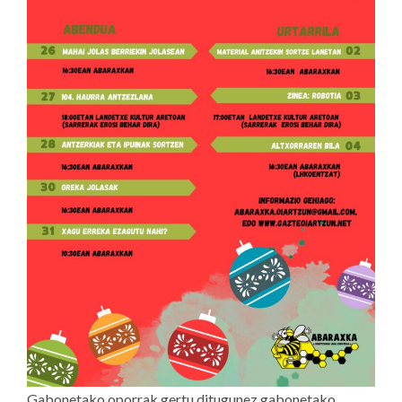
Gabonetako oporrak gertu ditugunez gabonetako