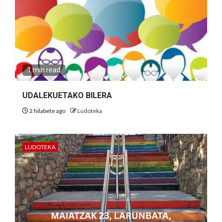
1 min read
UDALEKUETAKO BILERA
2 hilabete ago
Ludoteka
LUDOTEKA