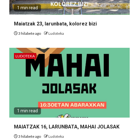
1 min read
Maiatzak 23, larunbata, kolorez bizi
3 hilabete ago
Ludoteka
LUDOTEKA
1 min read
MAIATZAK 16, LARUNBATA, MAHAI JOLASAK
3 hilabete ago
Ludoteka