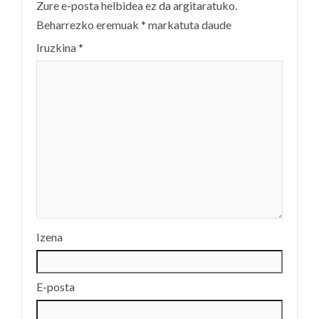
Zure e-posta helbidea ez da argitaratuko.
Beharrezko eremuak
*
markatuta daude
Iruzkina
*
Izena
E-posta