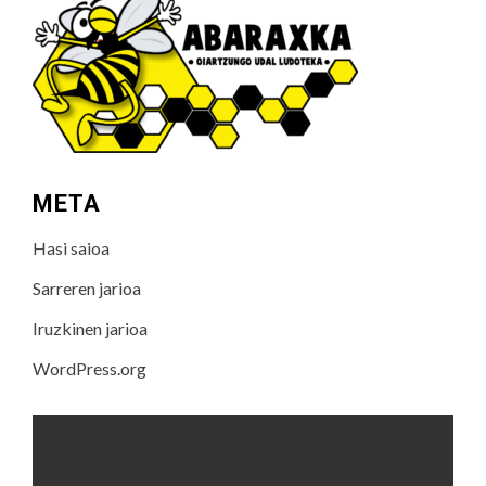
META
Hasi saioa
Sarreren jarioa
Iruzkinen jarioa
WordPress.org