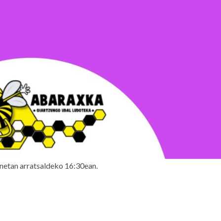
netan arratsaldeko 16:30ean.