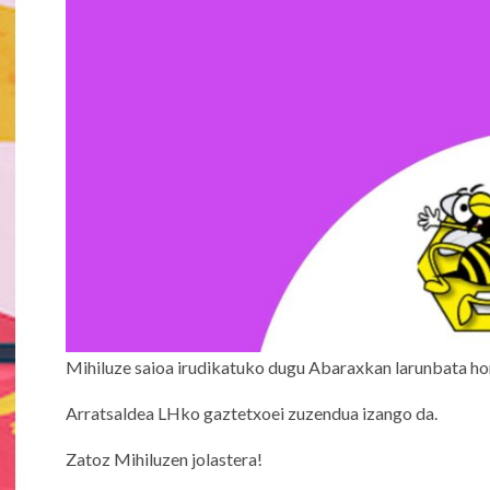
Mihiluze saioa irudikatuko dugu Abaraxkan larunbata ho
Arratsaldea LHko gaztetxoei zuzendua izango da.
Zatoz Mihiluzen jolastera!