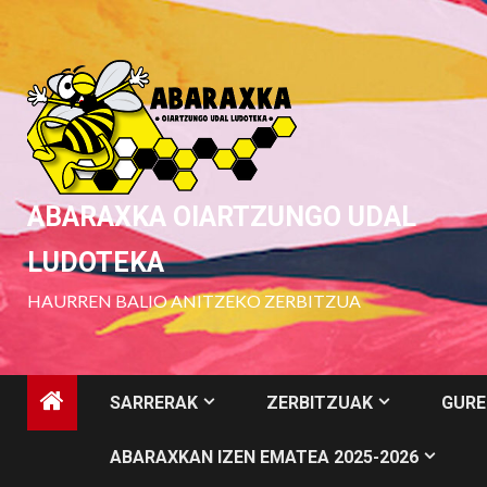
Skip
to
content
ABARAXKA OIARTZUNGO UDAL
LUDOTEKA
HAURREN BALIO ANITZEKO ZERBITZUA
SARRERAK
ZERBITZUAK
GURE
ABARAXKAN IZEN EMATEA 2025-2026