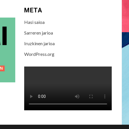
META
Hasi saioa
Sarreren jarioa
Iruzkinen jarioa
WordPress.org