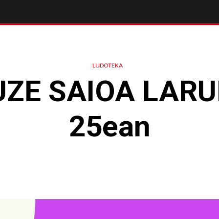
LUDOTEKA
UZE SAIOA LAR
25ean