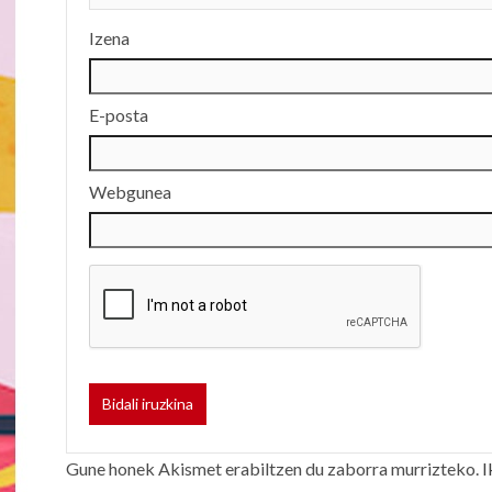
Izena
E-posta
Webgunea
Gune honek Akismet erabiltzen du zaborra murrizteko.
I