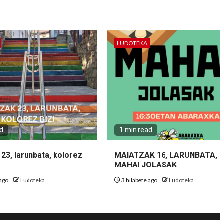
LUDOTEKA
ad
1 min read
23, larunbata, kolorez
MAIATZAK 16, LARUNBATA,
MAHAI JOLASAK
 ago
Ludoteka
3 hilabete ago
Ludoteka