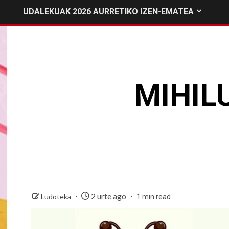
UDALEKUAK 2026 AURRETIKO IZEN-EMATEA
MIHIL
2 urte ago
Ludoteka
1 min read