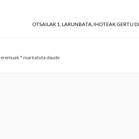
OTSAILAK 1, LARUNBATA, IHOTEAK GERTU D
 eremuak
*
markatuta daude