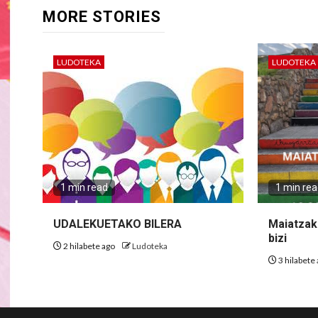
MORE STORIES
LUDOTEKA
LUDOTEKA
1 min read
1 min re
UDALEKUETAKO BILERA
Maiatzak 
bizi
2 hilabete ago
Ludoteka
3 hilabete