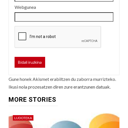
Webgunea
Gune honek Akismet erabiltzen du zaborra murrizteko.
Ikusi nola prozesatzen diren zure erantzunen datuak.
MORE STORIES
LUDOTEKA