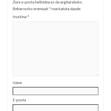
Zure e-posta helbidea ez da argitaratuko.
Beharrezko eremuak
*
markatuta daude
Iruzkina
*
Izena
E-posta