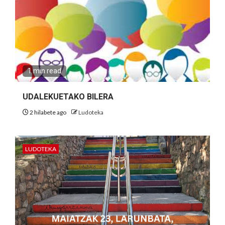
1 min read
UDALEKUETAKO BILERA
2 hilabete ago
Ludoteka
LUDOTEKA