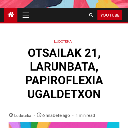
Primary
YOUTUBE
Menu
LUDOTEKA
OTSAILAK 21,
LARUNBATA,
PAPIROFLEXIA
UGALDETXON
6 hilabete ago
Ludoteka
1 min read