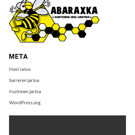
META
Hasi saioa
Sarreren jarioa
Iruzkinen jarioa
WordPress.org