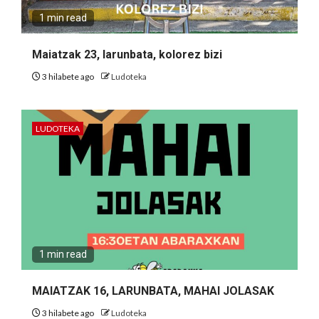
1 min read
Maiatzak 23, larunbata, kolorez bizi
3 hilabete ago
Ludoteka
LUDOTEKA
1 min read
MAIATZAK 16, LARUNBATA, MAHAI JOLASAK
3 hilabete ago
Ludoteka