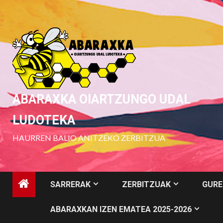
Skip
to
content
ABARAXKA OIARTZUNGO UDAL
LUDOTEKA
HAURREN BALIO ANITZEKO ZERBITZUA
SARRERAK
ZERBITZUAK
GURE
ABARAXKAN IZEN EMATEA 2025-2026