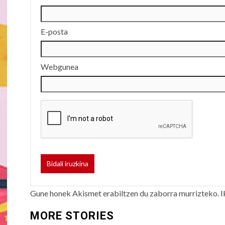
E-posta
Webgunea
Gune honek Akismet erabiltzen du zaborra murrizteko.
I
MORE STORIES