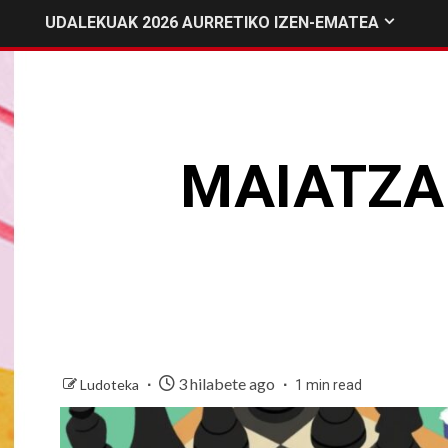
UDALEKUAK 2026 AURRETIKO IZEN-EMATEA
MAIATZA
3 hilabete ago
Ludoteka
1 min read