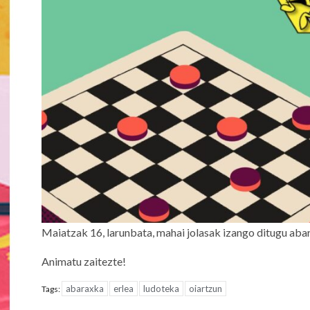
Maiatzak 16, larunbata, mahai jolasak izango ditugu aba
Animatu zaitezte!
abaraxka
erlea
ludoteka
oiartzun
Tags: