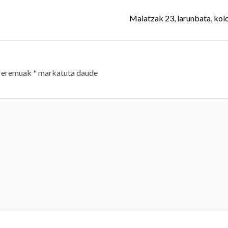
Maiatzak 23, larunbata, kolo
 eremuak
*
markatuta daude