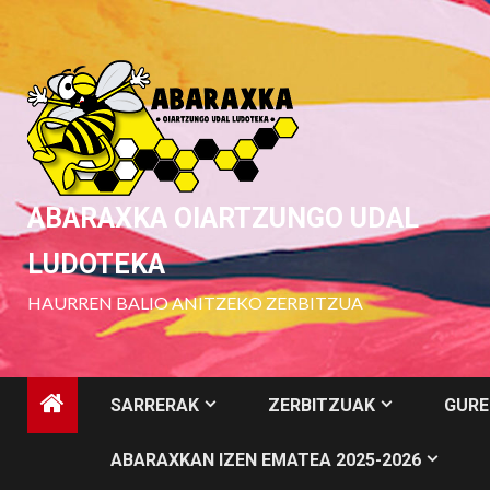
Skip
to
content
ABARAXKA OIARTZUNGO UDAL
LUDOTEKA
HAURREN BALIO ANITZEKO ZERBITZUA
SARRERAK
ZERBITZUAK
GURE
ABARAXKAN IZEN EMATEA 2025-2026