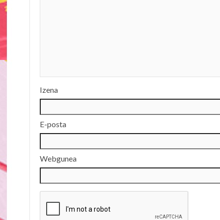
Izena
E-posta
Webgunea