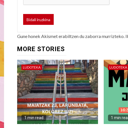
Gune honek Akismet erabiltzen du zaborra murrizteko.
I
MORE STORIES
LUDOTEKA
LUDOTEKA
1 min read
1 min re