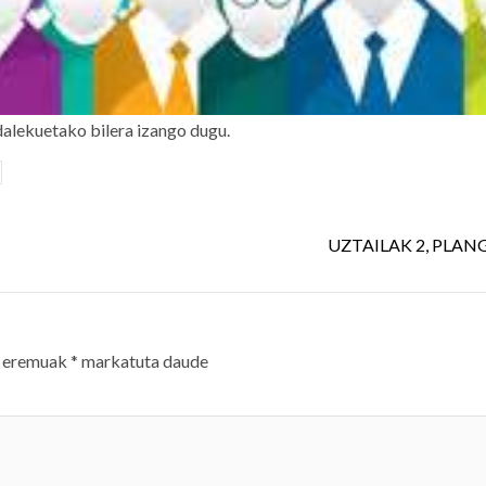
dalekuetako bilera izango dugu.
UZTAILAK 2, PLAN
 eremuak
*
markatuta daude