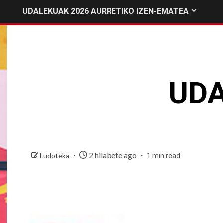
UDALEKUAK 2026 AURRETIKO IZEN-EMATEA
UDA
2 hilabete ago
Ludoteka
1 min read