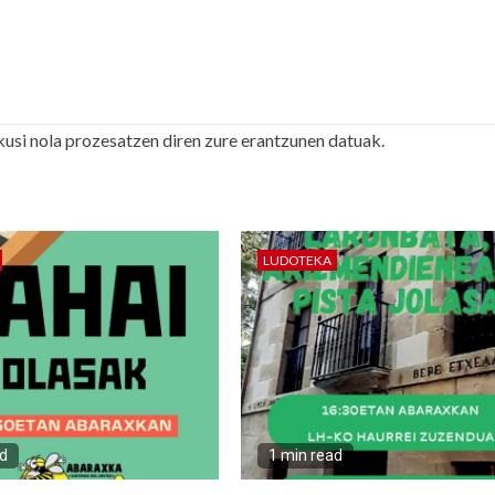
kusi nola prozesatzen diren zure erantzunen datuak.
LUDOTEKA
ad
1 min read