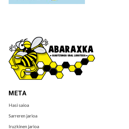
META
Hasi saioa
Sarreren jarioa
Iruzkinen jarioa