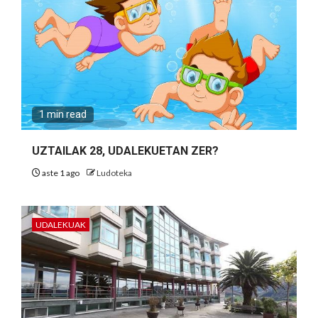
1 min read
UZTAILAK 28, UDALEKUETAN ZER?
aste 1 ago
Ludoteka
UDALEKUAK