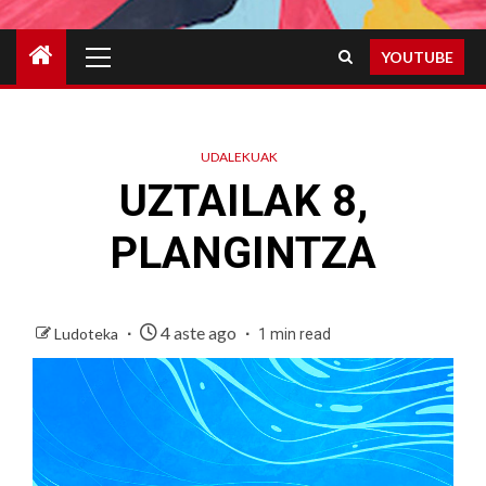
Primary
YOUTUBE
Menu
UDALEKUAK
UZTAILAK 8,
PLANGINTZA
4 aste ago
Ludoteka
1 min read