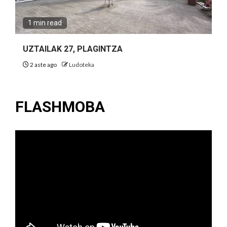
1 min read
UZTAILAK 27, PLAGINTZA
2 aste ago
Ludoteka
FLASHMOBA