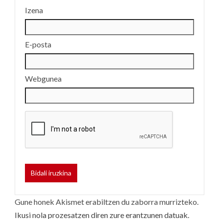
Izena
E-posta
Webgunea
Gune honek Akismet erabiltzen du zaborra murrizteko.
Ikusi nola prozesatzen diren zure erantzunen datuak.