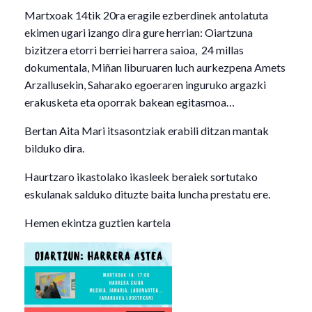
Martxoak 14tik 20ra eragile ezberdinek antolatuta
ekimen ugari izango dira gure herrian: Oiartzuna
bizitzera etorri berriei harrera saioa, 24 millas
dokumentala, Miñan liburuaren luch aurkezpena Amets
Arzallusekin, Saharako egoeraren inguruko argazki
erakusketa eta oporrak bakean egitasmoa…
Bertan Aita Mari itsasontziak erabili ditzan mantak
bilduko dira.
Haurtzaro ikastolako ikasleek beraiek sortutako
eskulanak salduko dituzte baita luncha prestatu ere.
Hemen ekintza guztien kartela