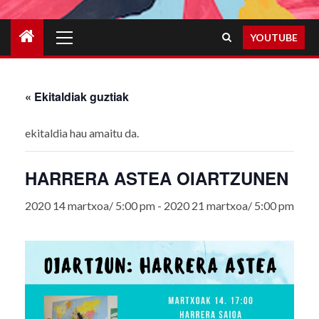
Primary
YOUTUBE
Menu
« Ekitaldiak guztiak
ekitaldia hau amaitu da.
HARRERA ASTEA OIARTZUNEN
2020 14 martxoa/ 5:00 pm
-
2020 21 martxoa/ 5:00 pm