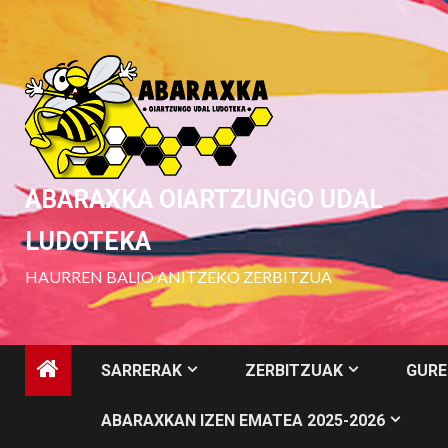
Skip
to
content
ABARAXKA OIARTZUNGO UDAL
LUDOTEKA
HAURREN BALIO ANITZEKO ZERBITZUA
SARRERAK
ZERBITZUAK
GURE
ABARAXKAN IZEN EMATEA 2025-2026