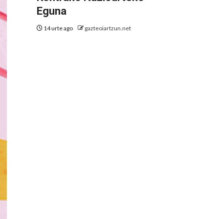
Eguna
14 urte ago
gazteoiartzun.net