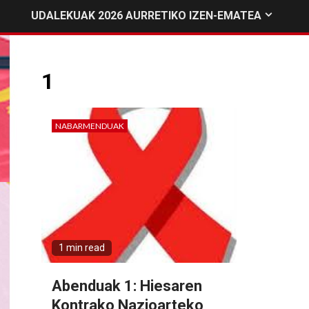
UDALEKUAK 2026 AURRETIKO IZEN-EMATEA
1
NABARMENDUAK
1 min read
Abenduak 1: Hiesaren
Kontrako Nazioarteko