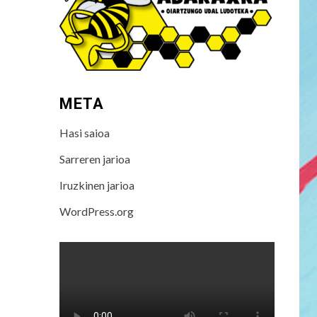
META
Hasi saioa
Sarreren jarioa
Iruzkinen jarioa
WordPress.org