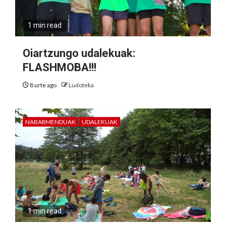
1 min read
Oiartzungo udalekuak:
FLASHMOBA!!!
8 urte ago
Ludoteka
NABARMENDUAK
UDALEKUAK
1 min read