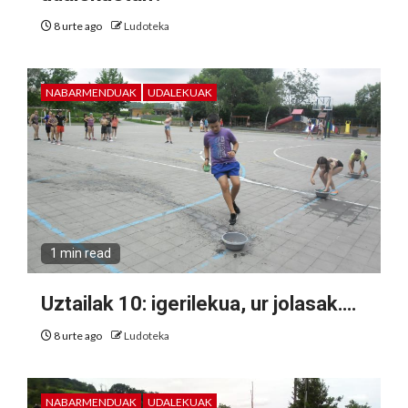
8 urte ago
Ludoteka
NABARMENDUAK
UDALEKUAK
1 min read
Uztailak 10: igerilekua, ur jolasak….
8 urte ago
Ludoteka
NABARMENDUAK
UDALEKUAK