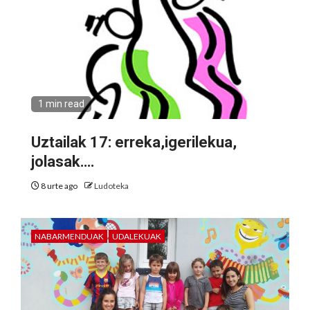
1 min read
Uztailak 17: erreka,igerilekua,
jolasak….
8 urte ago
Ludoteka
NABARMENDUAK
UDALEKUAK