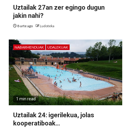
Uztailak 27an zer egingo dugun
jakin nahi?
8 urte ago
Ludoteka
NABARMENDUAK
UDALEKUAK
1 min read
Uztailak 24: igerilekua, jolas
kooperatiboak…