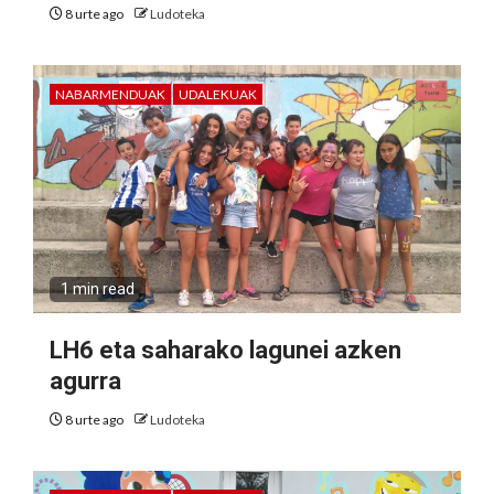
8 urte ago
Ludoteka
NABARMENDUAK
UDALEKUAK
1 min read
LH6 eta saharako lagunei azken
agurra
8 urte ago
Ludoteka