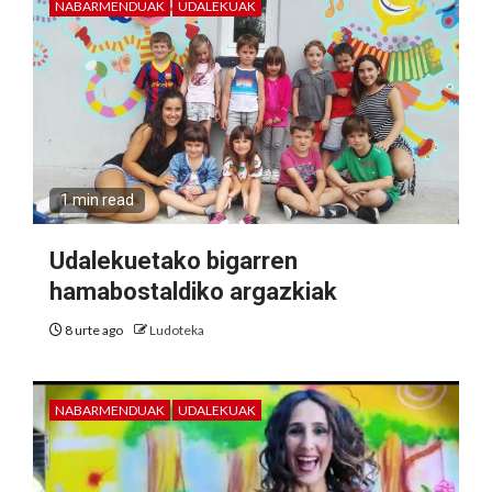
NABARMENDUAK
UDALEKUAK
1 min read
Udalekuetako bigarren
hamabostaldiko argazkiak
8 urte ago
Ludoteka
NABARMENDUAK
UDALEKUAK