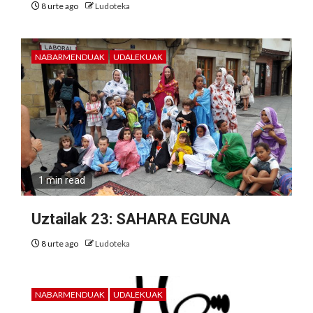
8 urte ago
Ludoteka
NABARMENDUAK
UDALEKUAK
1 min read
Uztailak 23: SAHARA EGUNA
8 urte ago
Ludoteka
NABARMENDUAK
UDALEKUAK