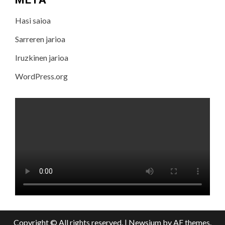
Hasi saioa
Sarreren jarioa
Iruzkinen jarioa
WordPress.org
Copyright © All rights reserved.
|
Newsium
by AF themes.