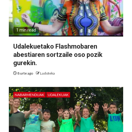
1 min read
Udalekuetako Flashmobaren
abestiaren sortzaile oso pozik
gurekin.
8 urte ago
Ludoteka
NABARMENDUAK
UDALEKUAK