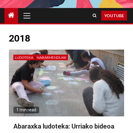
Primary
YOUTUBE
Menu
2018
LUDOTEKA
NABARMENDUAK
1 min read
Abaraxka ludoteka: Urriako bideoa