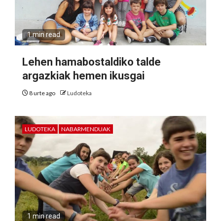
1 min read
Lehen hamabostaldiko talde
argazkiak hemen ikusgai
8 urte ago
Ludoteka
LUDOTEKA
NABARMENDUAK
1 min read