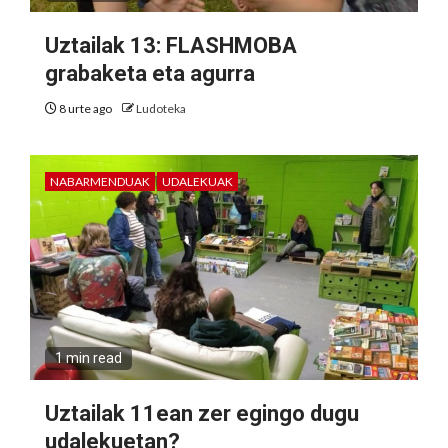
Uztailak 13: FLASHMOBA
grabaketa eta agurra
8 urte ago
Ludoteka
NABARMENDUAK
UDALEKUAK
1 min read
Uztailak 11ean zer egingo dugu
udalekuetan?