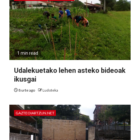
1 min read
Udalekuetako lehen asteko bideoak
ikusgai
8 urte ago
Ludoteka
GAZTEOIARTZUN.NET