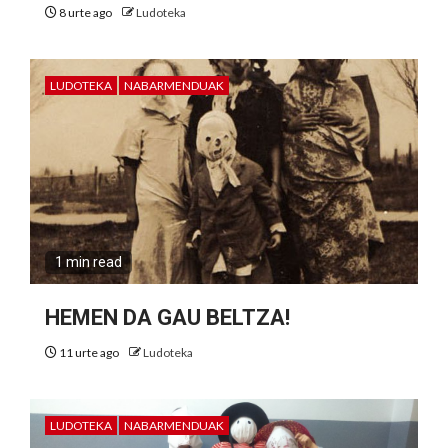
8 urte ago
Ludoteka
LUDOTEKA
NABARMENDUAK
1 min read
HEMEN DA GAU BELTZA!
11 urte ago
Ludoteka
LUDOTEKA
NABARMENDUAK