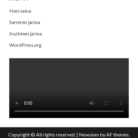
Hasi saioa
Sarreren jarioa
Iruzkinen jarioa
WordPress.org
Copyright © All rights reserved.
|
Newsium
by AF themes.