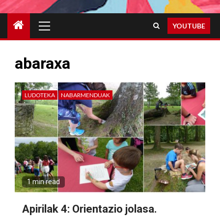
Primary
YOUTUBE
Menu
abaraxa
LUDOTEKA
NABARMENDUAK
1 min read
Apirilak 4: Orientazio jolasa.