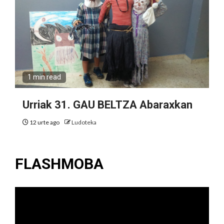
1 min read
Urriak 31. GAU BELTZA Abaraxkan
12 urte ago
Ludoteka
FLASHMOBA