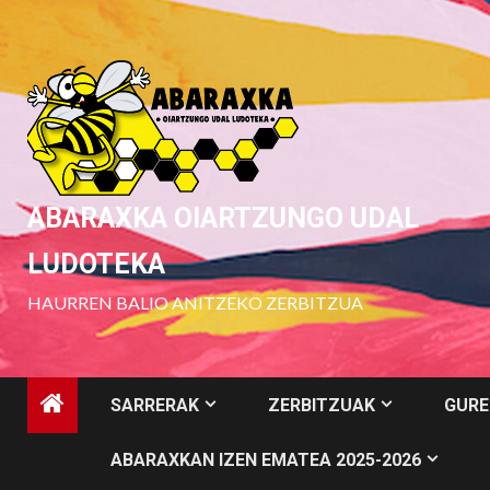
Skip
to
content
ABARAXKA OIARTZUNGO UDAL
LUDOTEKA
HAURREN BALIO ANITZEKO ZERBITZUA
SARRERAK
ZERBITZUAK
GURE
ABARAXKAN IZEN EMATEA 2025-2026