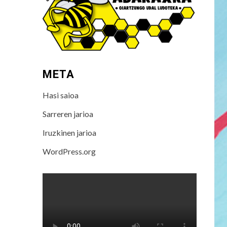
META
Hasi saioa
Sarreren jarioa
Iruzkinen jarioa
WordPress.org