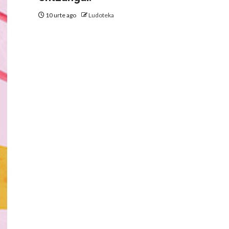
10 urte ago
Ludoteka