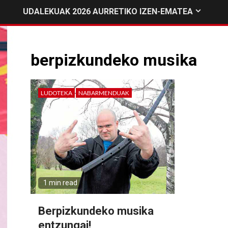
UDALEKUAK 2026 AURRETIKO IZEN-EMATEA
berpizkundeko musika
LUDOTEKA
NABARMENDUAK
1 min read
Berpizkundeko musika
entzungai!