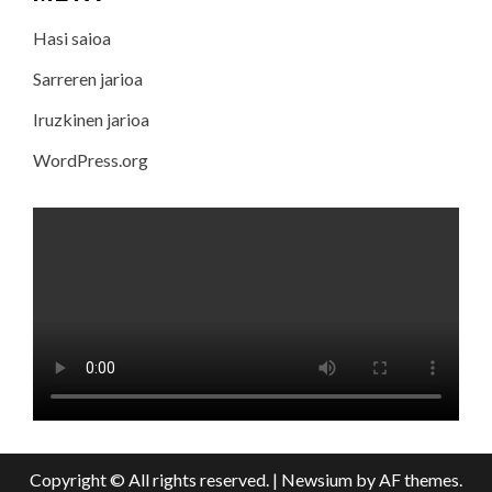
Hasi saioa
Sarreren jarioa
Iruzkinen jarioa
WordPress.org
Copyright © All rights reserved.
|
Newsium
by AF themes.