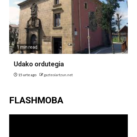
1 min read
Udako ordutegia
15 urte ago
gazteoiartzun.net
FLASHMOBA