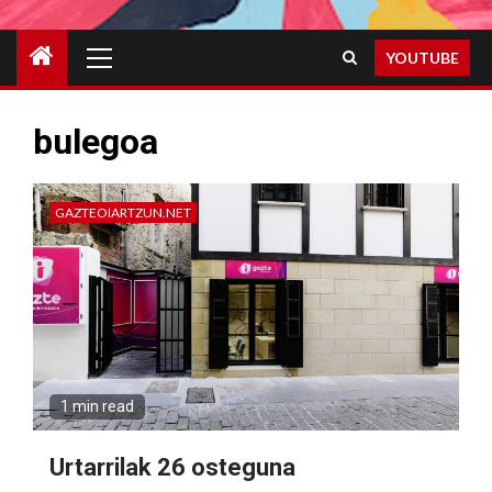
Primary
YOUTUBE
Menu
bulegoa
GAZTEOIARTZUN.NET
1 min read
Urtarrilak 26 osteguna