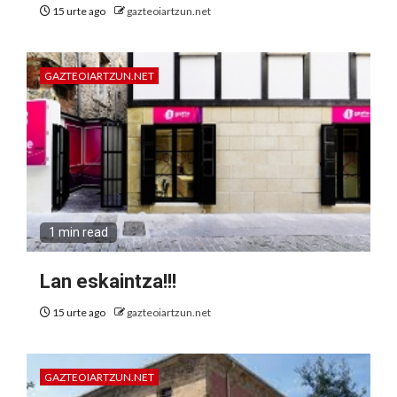
15 urte ago
gazteoiartzun.net
GAZTEOIARTZUN.NET
1 min read
Lan eskaintza!!!
15 urte ago
gazteoiartzun.net
GAZTEOIARTZUN.NET