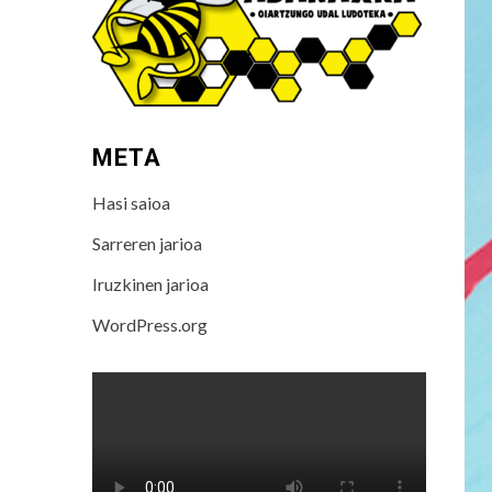
META
Hasi saioa
Sarreren jarioa
Iruzkinen jarioa
WordPress.org