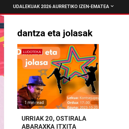
UDALEKUAK 2026 AURRETIKO IZEN-EMATEA
dantza eta jolasak
LUDOTEKA
1 min read
URRIAK 20, OSTIRALA
ABARAXKA ITXITA