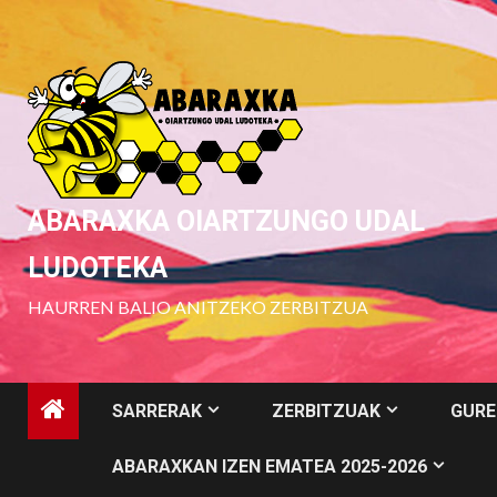
Skip
to
content
ABARAXKA OIARTZUNGO UDAL
LUDOTEKA
HAURREN BALIO ANITZEKO ZERBITZUA
SARRERAK
ZERBITZUAK
GURE
ABARAXKAN IZEN EMATEA 2025-2026