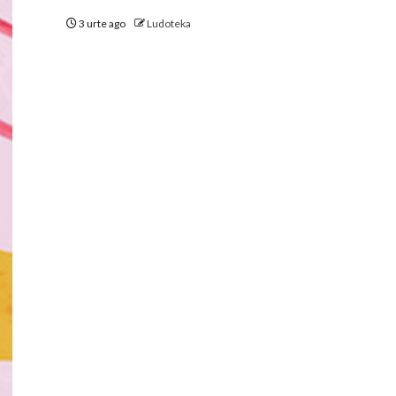
3 urte ago
Ludoteka