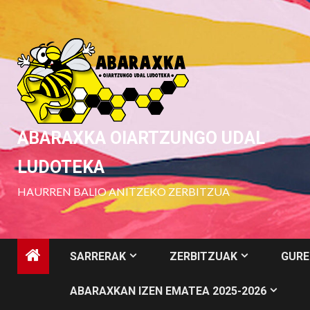
Skip
to
content
ABARAXKA OIARTZUNGO UDAL
LUDOTEKA
HAURREN BALIO ANITZEKO ZERBITZUA
SARRERAK
ZERBITZUAK
GURE
ABARAXKAN IZEN EMATEA 2025-2026