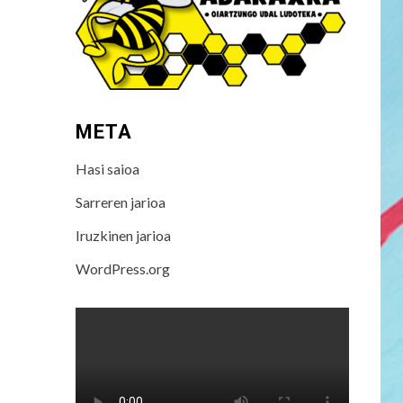
META
Hasi saioa
Sarreren jarioa
Iruzkinen jarioa
WordPress.org