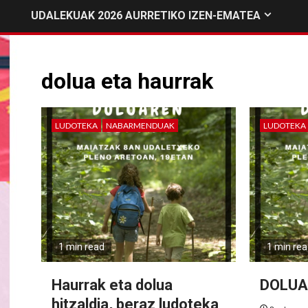
UDALEKUAK 2026 AURRETIKO IZEN-EMATEA
dolua eta haurrak
LUDOTEKA
NABARMENDUAK
LUDOTEKA
1 min read
1 min re
Haurrak eta dolua
DOLUA
hitzaldia, beraz ludoteka