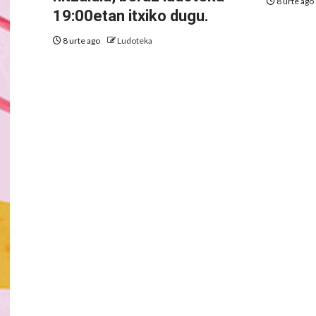
8 urte ago
19:00etan itxiko dugu.
8 urte ago
Ludoteka