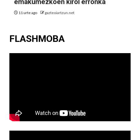
emakumezkoen kirol erronka
11 urte ago
gazteoiartzun.net
FLASHMOBA