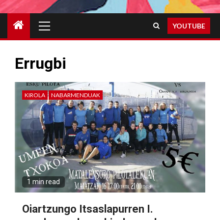
Primary
YOUTUBE
Menu
Errugbi
KIROLA
NABARMENDUAK
1 min read
Oiartzungo Itsaslapurren I.