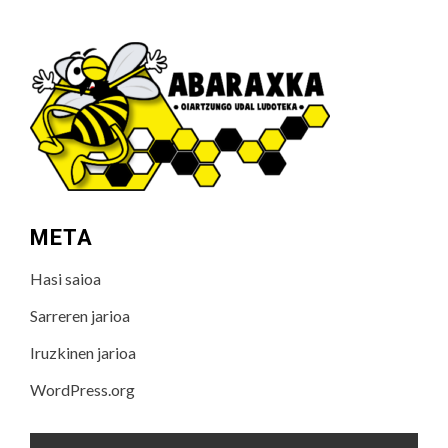
META
Hasi saioa
Sarreren jarioa
Iruzkinen jarioa
WordPress.org