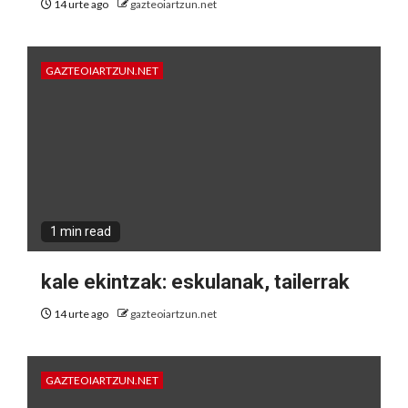
14 urte ago
gazteoiartzun.net
GAZTEOIARTZUN.NET
1 min read
kale ekintzak: eskulanak, tailerrak
14 urte ago
gazteoiartzun.net
GAZTEOIARTZUN.NET