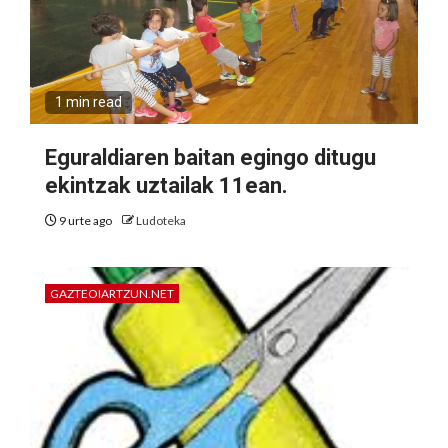
1 min read
Eguraldiaren baitan egingo ditugu
ekintzak uztailak 11ean.
9 urte ago
Ludoteka
GAZTEOIARTZUN.NET