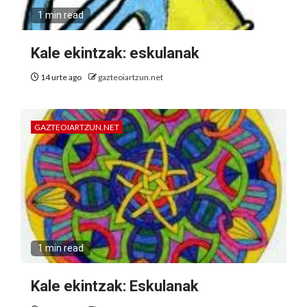
1 min read
Kale ekintzak: eskulanak
14 urte ago
gazteoiartzun.net
GAZTEOIARTZUN.NET
1 min read
Kale ekintzak: Eskulanak