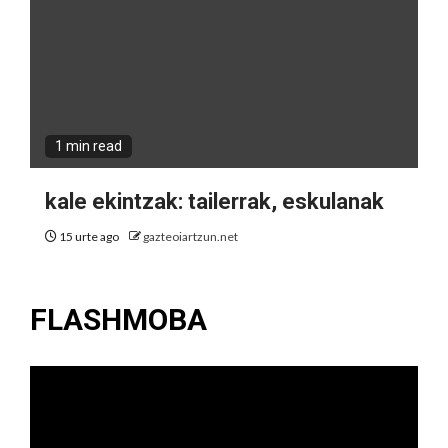
1 min read
kale ekintzak: tailerrak, eskulanak
15 urte ago
gazteoiartzun.net
FLASHMOBA