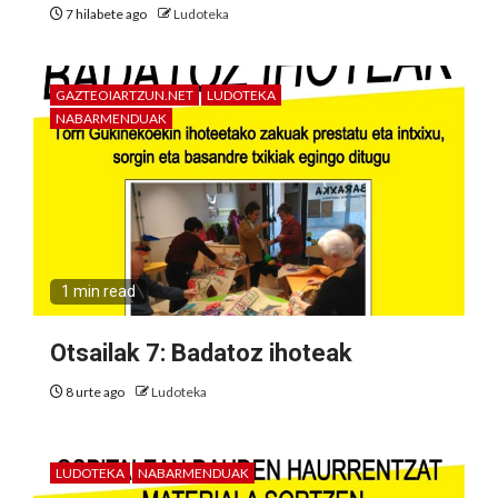
7 hilabete ago
Ludoteka
GAZTEOIARTZUN.NET
LUDOTEKA
NABARMENDUAK
1 min read
Otsailak 7: Badatoz ihoteak
8 urte ago
Ludoteka
LUDOTEKA
NABARMENDUAK