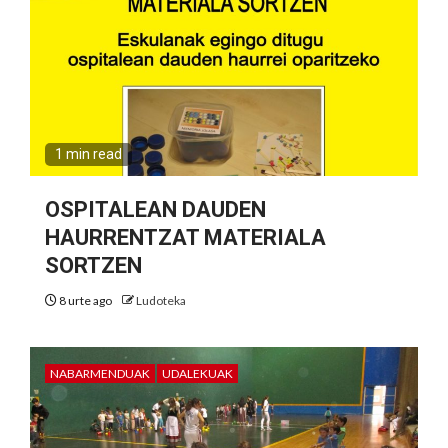
1 min read
OSPITALEAN DAUDEN
HAURRENTZAT MATERIALA
SORTZEN
8 urte ago
Ludoteka
NABARMENDUAK
UDALEKUAK