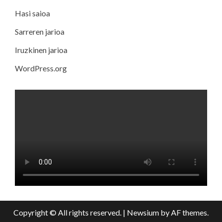
Hasi saioa
Sarreren jarioa
Iruzkinen jarioa
WordPress.org
Copyright © All rights reserved.
|
Newsium
by AF themes.