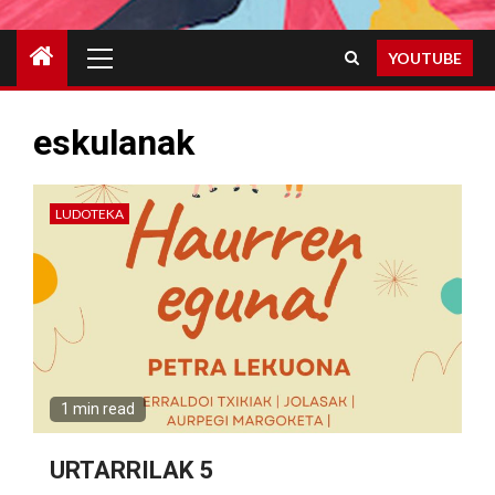
Primary
YOUTUBE
Menu
eskulanak
LUDOTEKA
1 min read
URTARRILAK 5