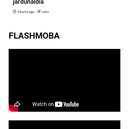
jardunaldia
14 urte ago
Jokin
FLASHMOBA