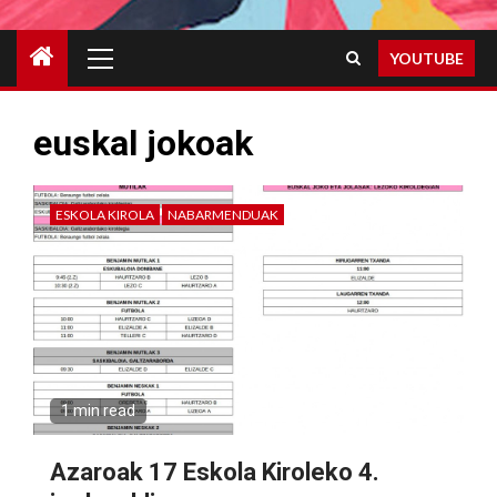
Primary
YOUTUBE
Menu
euskal jokoak
ESKOLA KIROLA
NABARMENDUAK
1 min read
Azaroak 17 Eskola Kiroleko 4.