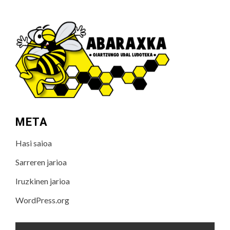
META
Hasi saioa
Sarreren jarioa
Iruzkinen jarioa
WordPress.org