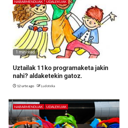
NABARMENDUAK
UDALEKUAK
1 min read
Uztailak 11ko programaketa jakin
nahi? aldaketekin gatoz.
12 urte ago
Ludoteka
NABARMENDUAK
UDALEKUAK