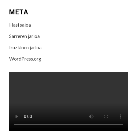
META
Hasi saioa
Sarreren jarioa
Iruzkinen jarioa
WordPress.org