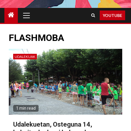
Primary
YOUTUBE
Menu
FLASHMOBA
UDALEKUAK
1 min read
Udalekuetan, Osteguna 14,