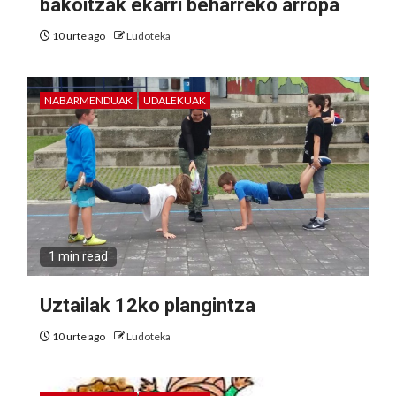
bakoitzak ekarri beharreko arropa
10 urte ago
Ludoteka
NABARMENDUAK
UDALEKUAK
1 min read
Uztailak 12ko plangintza
10 urte ago
Ludoteka