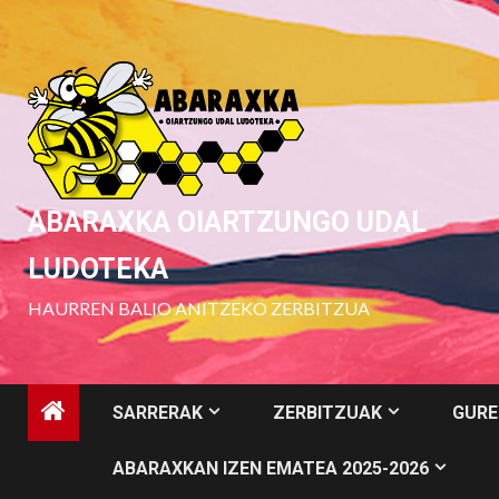
Skip
to
content
ABARAXKA OIARTZUNGO UDAL
LUDOTEKA
HAURREN BALIO ANITZEKO ZERBITZUA
SARRERAK
ZERBITZUAK
GURE
ABARAXKAN IZEN EMATEA 2025-2026