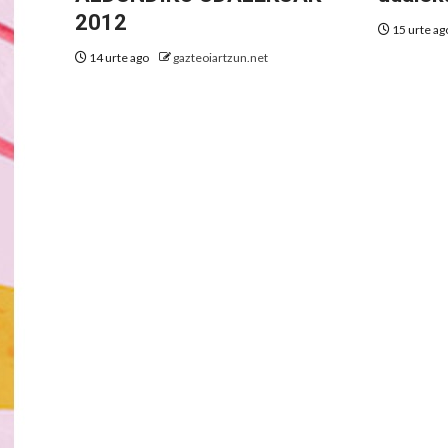
2012
15 urte a
14 urte ago
gazteoiartzun.net