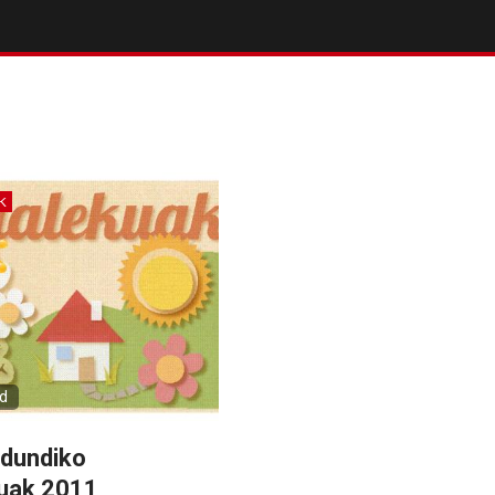
K
ad
ldundiko
uak 2011