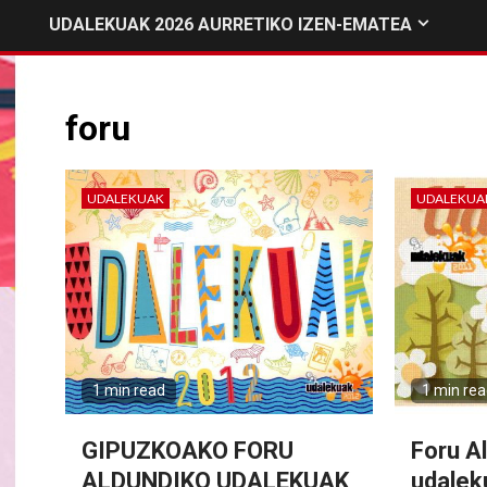
UDALEKUAK 2026 AURRETIKO IZEN-EMATEA
foru
UDALEKUAK
UDALEKUA
1 min read
1 min re
GIPUZKOAKO FORU
Foru A
ALDUNDIKO UDALEKUAK
udalek