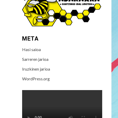
META
Hasi saioa
Sarreren jarioa
Iruzkinen jarioa
WordPress.org