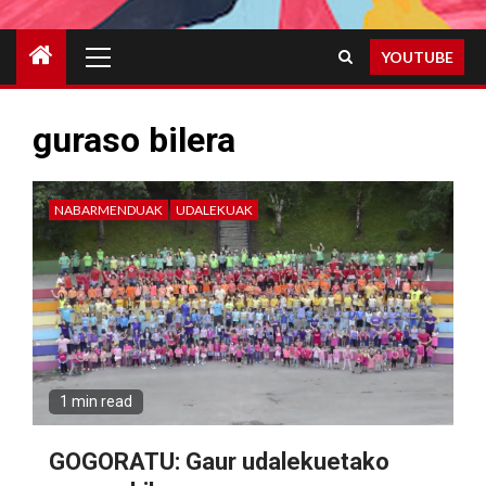
Primary
YOUTUBE
Menu
guraso bilera
NABARMENDUAK
UDALEKUAK
1 min read
GOGORATU: Gaur udalekuetako