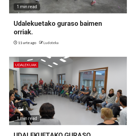
1 min read
Udalekuetako guraso baimen
orriak.
11 urte ago
Ludoteka
UDALEKUAK
1 min read
UDALEKUETAKO GURASO