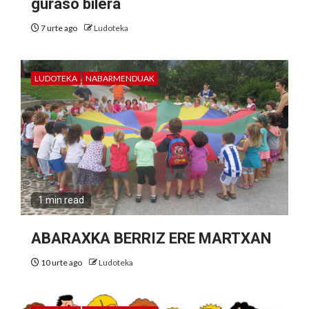
guraso bilera
7 urte ago
Ludoteka
LUDOTEKA
NABARMENDUAK
1 min read
ABARAXKA BERRIZ ERE MARTXAN
10 urte ago
Ludoteka