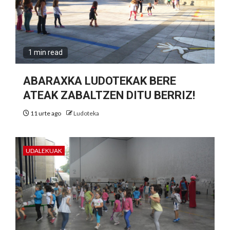
1 min read
ABARAXKA LUDOTEKAK BERE
ATEAK ZABALTZEN DITU BERRIZ!
11 urte ago
Ludoteka
UDALEKUAK