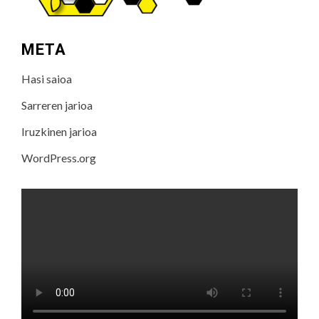
META
Hasi saioa
Sarreren jarioa
Iruzkinen jarioa
WordPress.org