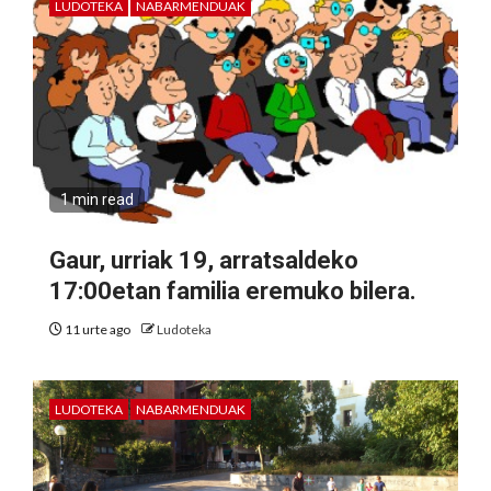
LUDOTEKA
NABARMENDUAK
1 min read
Gaur, urriak 19, arratsaldeko
17:00etan familia eremuko bilera.
11 urte ago
Ludoteka
LUDOTEKA
NABARMENDUAK