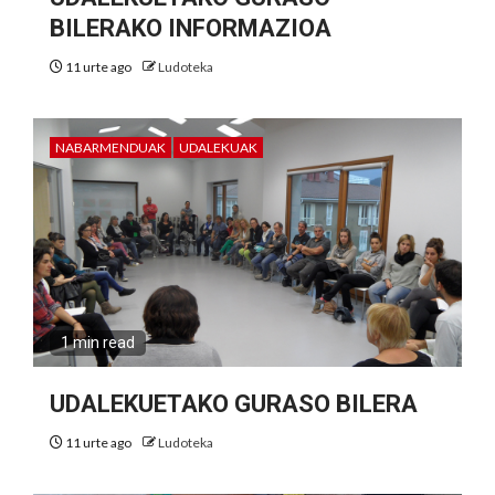
BILERAKO INFORMAZIOA
11 urte ago
Ludoteka
NABARMENDUAK
UDALEKUAK
1 min read
UDALEKUETAKO GURASO BILERA
11 urte ago
Ludoteka