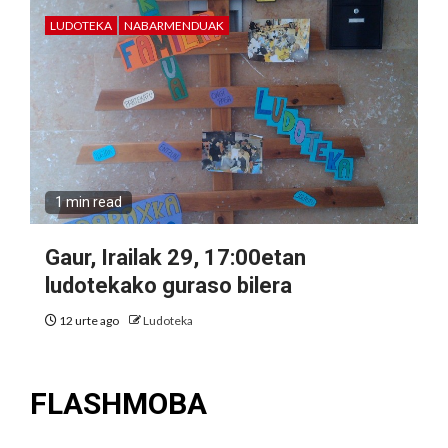
LUDOTEKA
NABARMENDUAK
1 min read
Gaur, Irailak 29, 17:00etan
ludotekako guraso bilera
12 urte ago
Ludoteka
FLASHMOBA