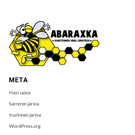
META
Hasi saioa
Sarreren jarioa
Iruzkinen jarioa
WordPress.org