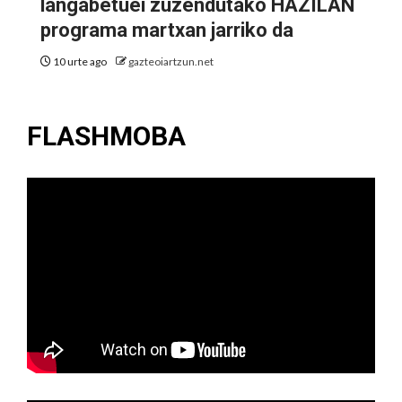
langabetuei zuzendutako HAZILAN
programa martxan jarriko da
10 urte ago
gazteoiartzun.net
FLASHMOBA