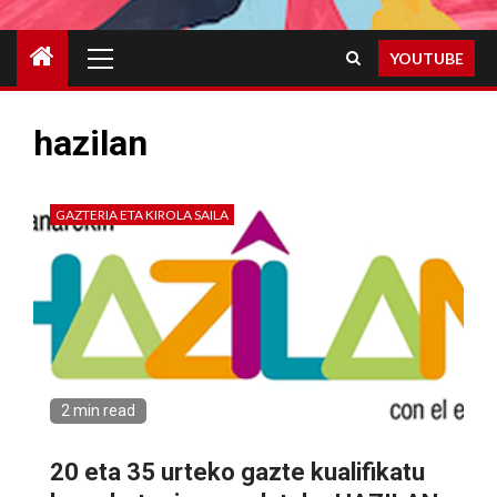
Primary
YOUTUBE
Menu
hazilan
GAZTERIA ETA KIROLA SAILA
2 min read
20 eta 35 urteko gazte kualifikatu